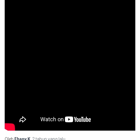
Oleh
Fhany.K
,
2 tahun
yang lalu