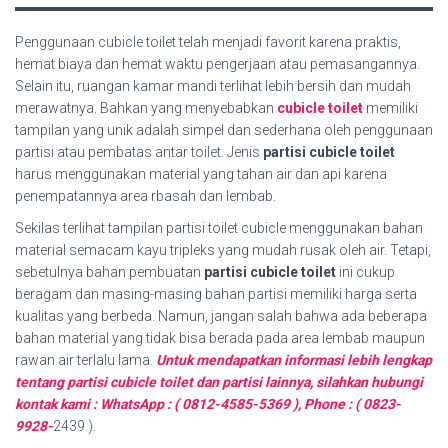
Penggunaan cubicle toilet telah menjadi favorit karena praktis,
hemat biaya dan hemat waktu pengerjaan atau pemasangannya.
Selain itu, ruangan kamar mandi terlihat lebih bersih dan mudah
merawatnya. Bahkan yang menyebabkan
cubicle toilet
memiliki
tampilan yang unik adalah simpel dan sederhana oleh penggunaan
partisi atau pembatas antar toilet. Jenis
partisi cubicle toilet
harus menggunakan material yang tahan air dan api karena
penempatannya area rbasah dan lembab.
Sekilas terlihat tampilan partisi toilet cubicle menggunakan bahan
material semacam kayu tripleks yang mudah rusak oleh air. Tetapi,
sebetulnya bahan pembuatan
partisi cubicle toilet
ini cukup
beragam dan masing-masing bahan partisi memiliki harga serta
kualitas yang berbeda. Namun, jangan salah bahwa ada beberapa
bahan material yang tidak bisa berada pada area lembab maupun
rawan air terlalu lama.
Untuk mendapatkan informasi lebih lengkap
tentang partisi cubicle toilet dan partisi lainnya, silahkan hubungi
kontak kami : WhatsApp : ( 0812-4585-5369 ), Phone : ( 0823-
9928-
2439 ).