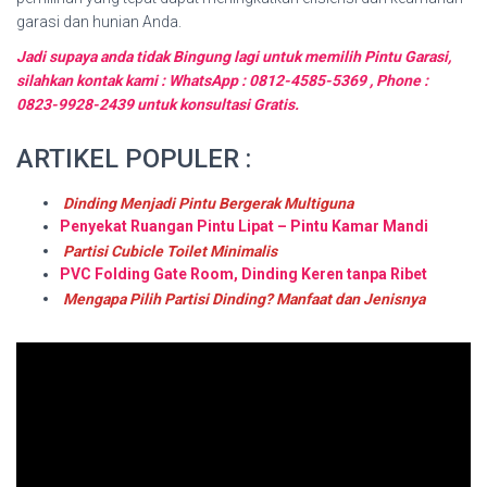
garasi dan hunian Anda.
Jadi supaya anda tidak Bingung lagi untuk memilih Pintu Garasi,
silahkan kontak kami : WhatsApp : 0812-4585-5369 , Phone :
0823-9928-2439 untuk konsultasi Gratis.
ARTIKEL POPULER :
Dinding Menjadi Pintu Bergerak Multiguna
Penyekat Ruangan Pintu Lipat – Pintu Kamar Mandi
Partisi Cubicle Toilet Minimalis
PVC Folding Gate Room, Dinding Keren tanpa Ribet
Mengapa Pilih Partisi Dinding? Manfaat dan Jenisnya