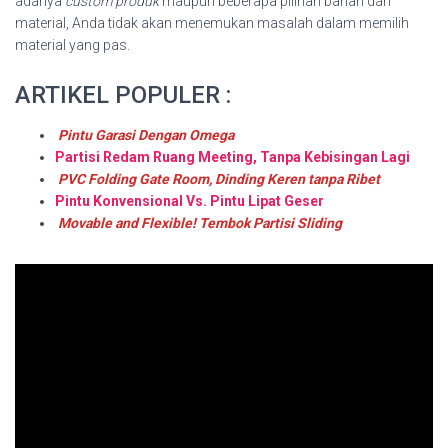
adanya
custom produk
maupun beberapa pilihan bahan dan
material, Anda tidak akan menemukan masalah dalam memilih
material yang pas.
ARTIKEL POPULER :
Pintu Garasi Dengan Omega
Partisi Redam Ruang Meeting, Tanpa Kebisingan Lagi
PVC Folding Gate Room, Dinding Keren tanpa Ribet
Pintu Konvensional Vs. Pintu Lipat Geser
Movable and Flexible! Tembok Partisi Sliding