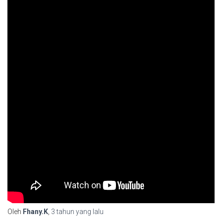
Oleh
Fhany.K
,
3 tahun
yang lalu