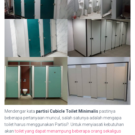
Mendengar kata
partisi Cubicle Toilet Minimalis
pastinya
beberapa pertanyaan muncul, salah satunya adalah mengapa
toilet harus menggunakan Partisi?. Untuk menyiasati kebutuhan
akan
toilet yang dapat menampung beberapa orang sekaligus