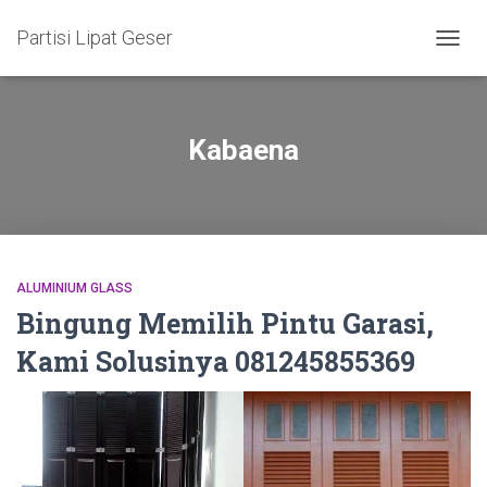
Partisi Lipat Geser
TOGG
NAVIG
Kabaena
ALUMINIUM GLASS
Bingung Memilih Pintu Garasi,
Kami Solusinya 081245855369