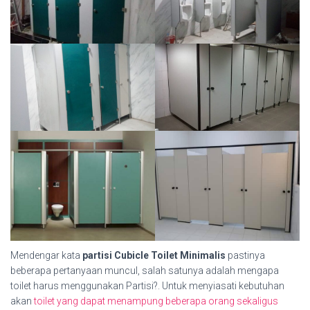
Mendengar kata
partisi Cubicle Toilet Minimalis
pastinya
beberapa pertanyaan muncul, salah satunya adalah mengapa
toilet harus menggunakan Partisi?. Untuk menyiasati kebutuhan
akan
toilet yang dapat menampung beberapa orang sekaligus