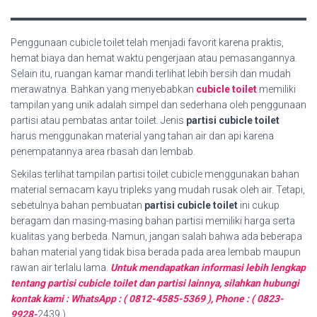
Penggunaan cubicle toilet telah menjadi favorit karena praktis,
hemat biaya dan hemat waktu pengerjaan atau pemasangannya.
Selain itu, ruangan kamar mandi terlihat lebih bersih dan mudah
merawatnya. Bahkan yang menyebabkan
cubicle toilet
memiliki
tampilan yang unik adalah simpel dan sederhana oleh penggunaan
partisi atau pembatas antar toilet. Jenis
partisi cubicle toilet
harus menggunakan material yang tahan air dan api karena
penempatannya area rbasah dan lembab.
Sekilas terlihat tampilan partisi toilet cubicle menggunakan bahan
material semacam kayu tripleks yang mudah rusak oleh air. Tetapi,
sebetulnya bahan pembuatan
partisi cubicle toilet
ini cukup
beragam dan masing-masing bahan partisi memiliki harga serta
kualitas yang berbeda. Namun, jangan salah bahwa ada beberapa
bahan material yang tidak bisa berada pada area lembab maupun
rawan air terlalu lama.
Untuk mendapatkan informasi lebih lengkap
tentang partisi cubicle toilet dan partisi lainnya, silahkan hubungi
kontak kami : WhatsApp : ( 0812-4585-5369 ), Phone : ( 0823-
9928-
2439 ).