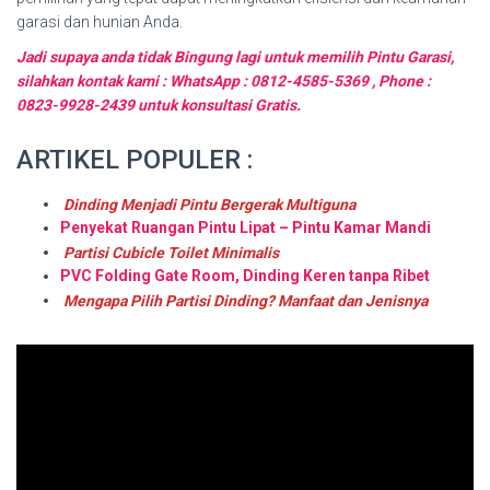
garasi dan hunian Anda.
Jadi supaya anda tidak Bingung lagi untuk memilih Pintu Garasi,
silahkan kontak kami : WhatsApp : 0812-4585-5369 , Phone :
0823-9928-2439 untuk konsultasi Gratis.
ARTIKEL POPULER :
Dinding Menjadi Pintu Bergerak Multiguna
Penyekat Ruangan Pintu Lipat – Pintu Kamar Mandi
Partisi Cubicle Toilet Minimalis
PVC Folding Gate Room, Dinding Keren tanpa Ribet
Mengapa Pilih Partisi Dinding? Manfaat dan Jenisnya