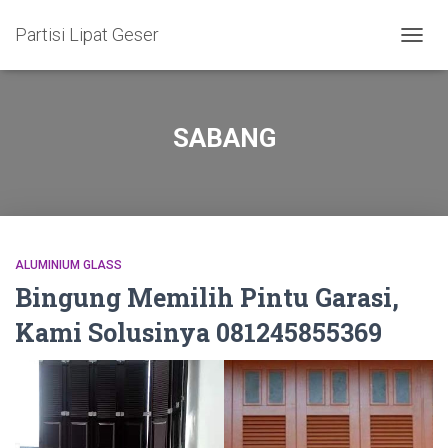
Partisi Lipat Geser
TOGG
NAVIG
SABANG
ALUMINIUM GLASS
Bingung Memilih Pintu Garasi,
Kami Solusinya 081245855369