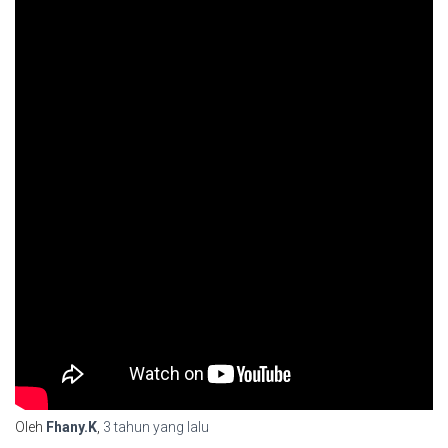
Oleh
Fhany.K
,
3 tahun
yang lalu