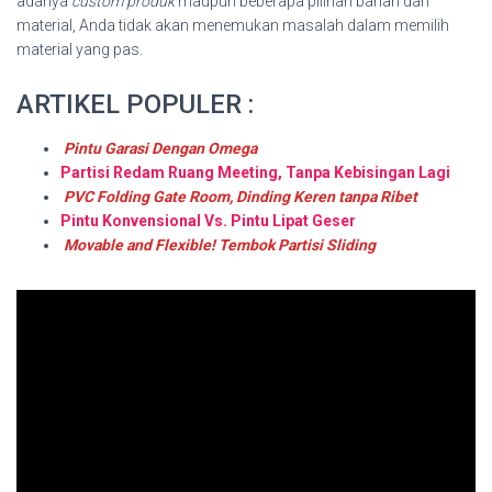
adanya
custom produk
maupun beberapa pilihan bahan dan
material, Anda tidak akan menemukan masalah dalam memilih
material yang pas.
ARTIKEL POPULER :
Pintu Garasi Dengan Omega
Partisi Redam Ruang Meeting, Tanpa Kebisingan Lagi
PVC Folding Gate Room, Dinding Keren tanpa Ribet
Pintu Konvensional Vs. Pintu Lipat Geser
Movable and Flexible! Tembok Partisi Sliding