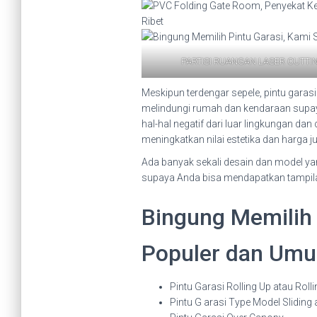
PARTISI RUANGAN LASER CUTTI
Meskipun terdengar sepele, pintu garasi
melindungi rumah dan kendaraan supaya 
hal-hal negatif dari luar lingkungan d
meningkatkan nilai estetika dan harga j
Ada banyak sekali desain dan model yan
supaya Anda bisa mendapatkan tampilan 
Bingung Memilih P
Populer dan Umum
Pintu Garasi Rolling Up atau Roll
Pintu G arasi Type Model Sliding