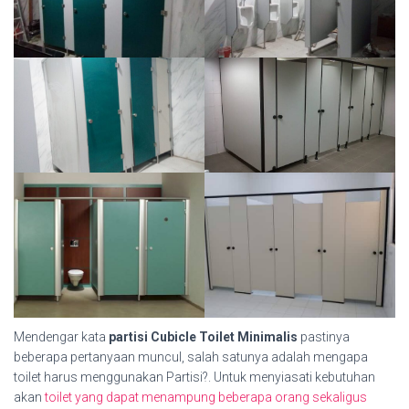
Mendengar kata
partisi Cubicle Toilet Minimalis
pastinya
beberapa pertanyaan muncul, salah satunya adalah mengapa
toilet harus menggunakan Partisi?. Untuk menyiasati kebutuhan
akan
toilet yang dapat menampung beberapa orang sekaligus