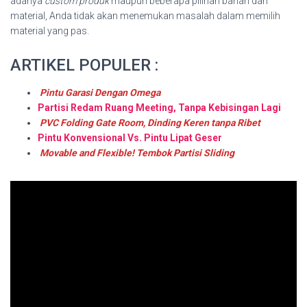
adanya
custom produk
maupun beberapa pilihan bahan dan
material, Anda tidak akan menemukan masalah dalam memilih
material yang pas.
ARTIKEL POPULER :
Pintu Garasi Dengan Omega
Partisi Redam Ruang Meeting, Tanpa Kebisingan Lagi
PVC Folding Gate Room, Dinding Keren tanpa Ribet
Pintu Konvensional Vs. Pintu Lipat Geser
Movable and Flexible! Tembok Partisi Sliding