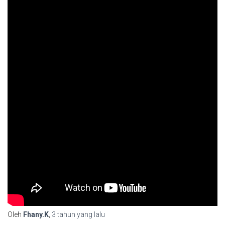
Oleh
Fhany.K
,
3 tahun
yang lalu