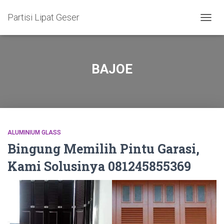
Partisi Lipat Geser
TOGG
NAVIG
BAJOE
ALUMINIUM GLASS
Bingung Memilih Pintu Garasi,
Kami Solusinya 081245855369