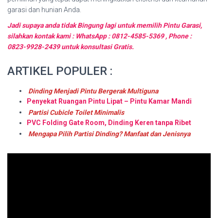
garasi dan hunian Anda.
Jadi supaya anda tidak Bingung lagi untuk memilih Pintu Garasi,
silahkan kontak kami : WhatsApp : 0812-4585-5369 , Phone :
0823-9928-2439 untuk konsultasi Gratis.
ARTIKEL POPULER :
Dinding Menjadi Pintu Bergerak Multiguna
Penyekat Ruangan Pintu Lipat – Pintu Kamar Mandi
Partisi Cubicle Toilet Minimalis
PVC Folding Gate Room, Dinding Keren tanpa Ribet
Mengapa Pilih Partisi Dinding? Manfaat dan Jenisnya