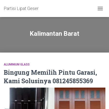
Partisi Lipat Geser
TOGG
NAVIG
Kalimantan Barat
ALUMINIUM GLASS
Bingung Memilih Pintu Garasi,
Kami Solusinya 081245855369