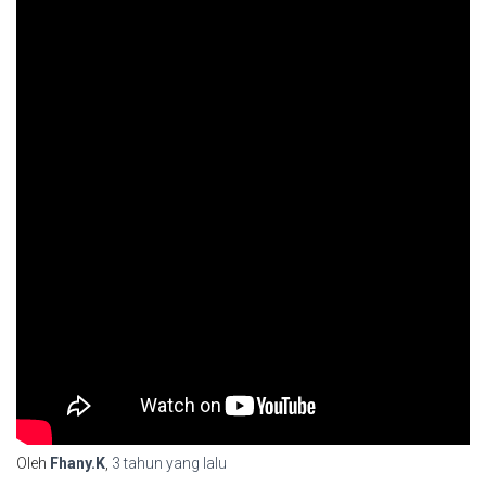
Oleh
Fhany.K
,
3 tahun
yang lalu