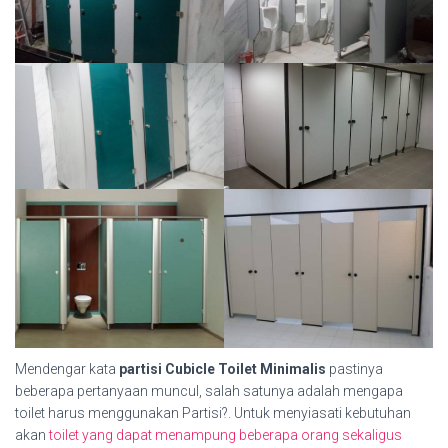
Mendengar kata
partisi Cubicle Toilet Minimalis
pastinya
beberapa pertanyaan muncul, salah satunya adalah mengapa
toilet harus menggunakan Partisi?. Untuk menyiasati kebutuhan
akan
toilet yang dapat menampung beberapa orang sekaligus