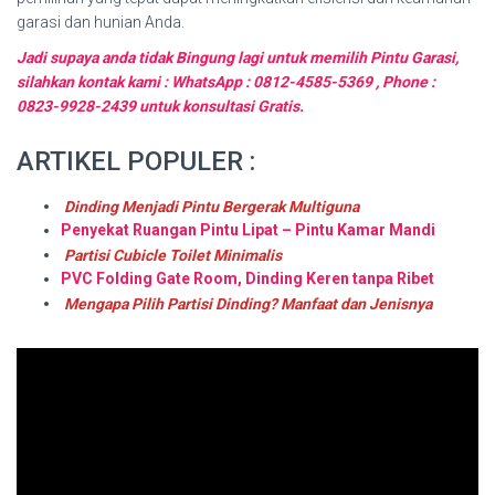
garasi dan hunian Anda.
Jadi supaya anda tidak Bingung lagi untuk memilih Pintu Garasi,
silahkan kontak kami : WhatsApp : 0812-4585-5369 , Phone :
0823-9928-2439 untuk konsultasi Gratis.
ARTIKEL POPULER :
Dinding Menjadi Pintu Bergerak Multiguna
Penyekat Ruangan Pintu Lipat – Pintu Kamar Mandi
Partisi Cubicle Toilet Minimalis
PVC Folding Gate Room, Dinding Keren tanpa Ribet
Mengapa Pilih Partisi Dinding? Manfaat dan Jenisnya