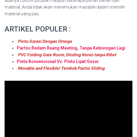
adanya
custom produk
maupun beberapa pilihan bahan dan
material, Anda tidak akan menemukan masalah dalam memilih
material yang pas.
ARTIKEL POPULER :
Pintu Garasi Dengan Omega
Partisi Redam Ruang Meeting, Tanpa Kebisingan Lagi
PVC Folding Gate Room, Dinding Keren tanpa Ribet
Pintu Konvensional Vs. Pintu Lipat Geser
Movable and Flexible! Tembok Partisi Sliding