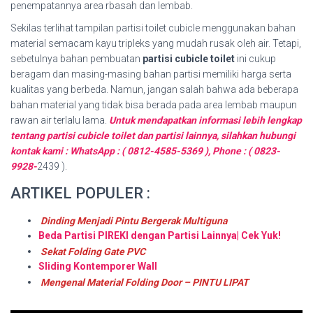
penempatannya area rbasah dan lembab.
Sekilas terlihat tampilan partisi toilet cubicle menggunakan bahan
material semacam kayu tripleks yang mudah rusak oleh air. Tetapi,
sebetulnya bahan pembuatan
partisi cubicle toilet
ini cukup
beragam dan masing-masing bahan partisi memiliki harga serta
kualitas yang berbeda. Namun, jangan salah bahwa ada beberapa
bahan material yang tidak bisa berada pada area lembab maupun
rawan air terlalu lama.
Untuk mendapatkan informasi lebih lengkap
tentang partisi cubicle toilet dan partisi lainnya, silahkan hubungi
kontak kami : WhatsApp : ( 0812-4585-5369 ), Phone : ( 0823-
9928-
2439 ).
ARTIKEL POPULER :
Dinding Menjadi Pintu Bergerak Multiguna
Beda Partisi PIREKI dengan Partisi Lainnya| Cek Yuk!
Sekat Folding Gate PVC
Sliding Kontemporer Wall
Mengenal Material Folding Door – PINTU LIPAT