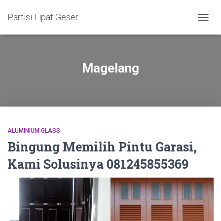
Partisi Lipat Geser
TOGG
NAVIG
Magelang
ALUMINIUM GLASS
Bingung Memilih Pintu Garasi,
Kami Solusinya 081245855369