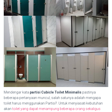
Mendengar kata
partisi Cubicle Toilet Minimalis
pastinya
beberapa pertanyaan muncul, salah satunya adalah mengapa
toilet harus menggunakan Partisi?. Untuk menyiasati kebutuhan
akan
toilet yang dapat menampung beberapa orang sekaligus