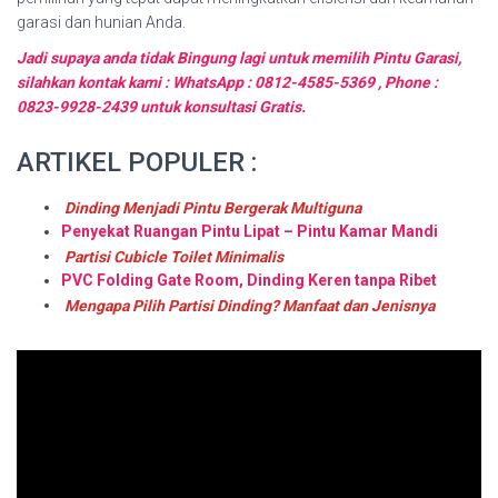
garasi dan hunian Anda.
Jadi supaya anda tidak Bingung lagi untuk memilih Pintu Garasi,
silahkan kontak kami : WhatsApp : 0812-4585-5369 , Phone :
0823-9928-2439 untuk konsultasi Gratis.
ARTIKEL POPULER :
Dinding Menjadi Pintu Bergerak Multiguna
Penyekat Ruangan Pintu Lipat – Pintu Kamar Mandi
Partisi Cubicle Toilet Minimalis
PVC Folding Gate Room, Dinding Keren tanpa Ribet
Mengapa Pilih Partisi Dinding? Manfaat dan Jenisnya