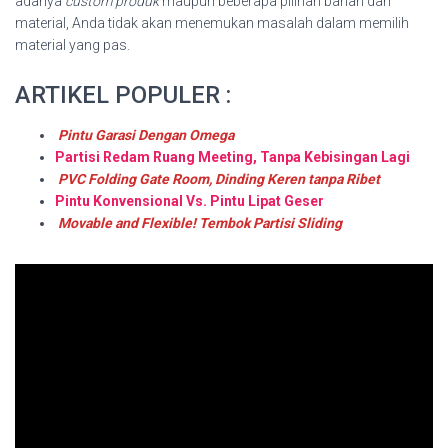
adanya
custom produk
maupun beberapa pilihan bahan dan
material, Anda tidak akan menemukan masalah dalam memilih
material yang pas.
ARTIKEL POPULER :
Pintu Garasi Dengan Omega
Partisi Redam Ruang Meeting, Tanpa Kebisingan Lagi
PVC Folding Gate Room, Dinding Keren tanpa Ribet
Pintu Konvensional Vs. Pintu Lipat Geser
Movable and Flexible! Tembok Partisi Sliding