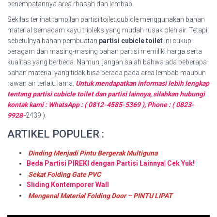
penempatannya area rbasah dan lembab.
Sekilas terlihat tampilan partisi toilet cubicle menggunakan bahan
material semacam kayu tripleks yang mudah rusak oleh air. Tetapi,
sebetulnya bahan pembuatan
partisi cubicle toilet
ini cukup
beragam dan masing-masing bahan partisi memiliki harga serta
kualitas yang berbeda. Namun, jangan salah bahwa ada beberapa
bahan material yang tidak bisa berada pada area lembab maupun
rawan air terlalu lama.
Untuk mendapatkan informasi lebih lengkap
tentang partisi cubicle toilet dan partisi lainnya, silahkan hubungi
kontak kami : WhatsApp : ( 0812-4585-5369 ), Phone : ( 0823-
9928-
2439 ).
ARTIKEL POPULER :
Dinding Menjadi Pintu Bergerak Multiguna
Beda Partisi PIREKI dengan Partisi Lainnya| Cek Yuk!
Sekat Folding Gate PVC
Sliding Kontemporer Wall
Mengenal Material Folding Door – PINTU LIPAT