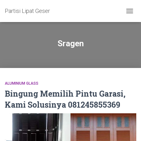
Partisi Lipat Geser
TOGG
NAVIG
Sragen
ALUMINIUM GLASS
Bingung Memilih Pintu Garasi,
Kami Solusinya 081245855369