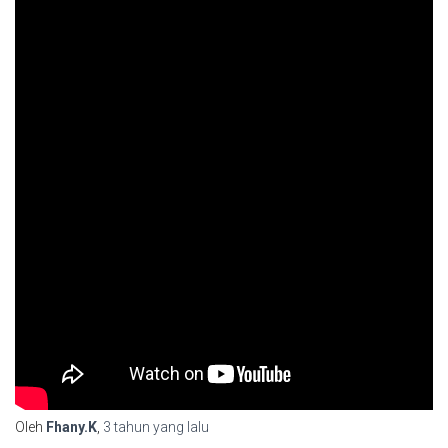
Oleh
Fhany.K
,
3 tahun
yang lalu