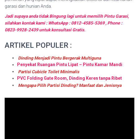
garasi dan hunian Anda.
Jadi supaya anda tidak Bingung lagi untuk memilih Pintu Garasi,
silahkan kontak kami : WhatsApp : 0812-4585-5369 , Phone :
0823-9928-2439 untuk konsultasi Gratis.
ARTIKEL POPULER :
Dinding Menjadi Pintu Bergerak Multiguna
Penyekat Ruangan Pintu Lipat – Pintu Kamar Mandi
Partisi Cubicle Toilet Minimalis
PVC Folding Gate Room, Dinding Keren tanpa Ribet
Mengapa Pilih Partisi Dinding? Manfaat dan Jenisnya