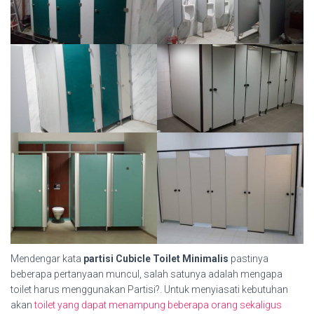
Mendengar kata
partisi Cubicle Toilet Minimalis
pastinya
beberapa pertanyaan muncul, salah satunya adalah mengapa
toilet harus menggunakan Partisi?. Untuk menyiasati kebutuhan
akan
toilet yang dapat menampung beberapa orang sekaligus