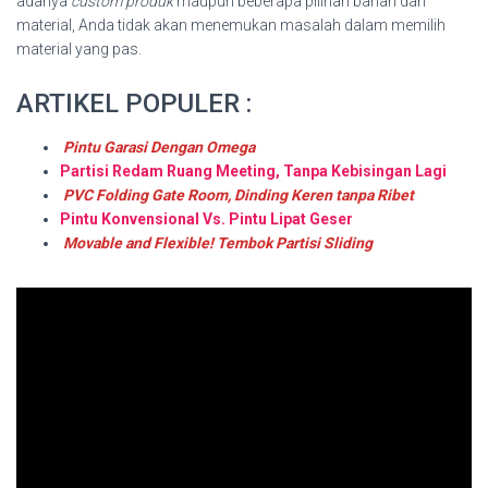
adanya
custom produk
maupun beberapa pilihan bahan dan
material, Anda tidak akan menemukan masalah dalam memilih
material yang pas.
ARTIKEL POPULER :
Pintu Garasi Dengan Omega
Partisi Redam Ruang Meeting, Tanpa Kebisingan Lagi
PVC Folding Gate Room, Dinding Keren tanpa Ribet
Pintu Konvensional Vs. Pintu Lipat Geser
Movable and Flexible! Tembok Partisi Sliding