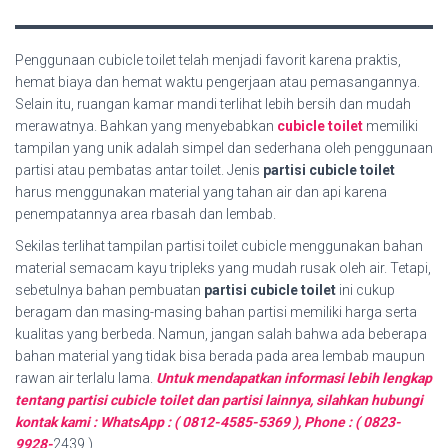
Penggunaan cubicle toilet telah menjadi favorit karena praktis,
hemat biaya dan hemat waktu pengerjaan atau pemasangannya.
Selain itu, ruangan kamar mandi terlihat lebih bersih dan mudah
merawatnya. Bahkan yang menyebabkan
cubicle toilet
memiliki
tampilan yang unik adalah simpel dan sederhana oleh penggunaan
partisi atau pembatas antar toilet. Jenis
partisi cubicle toilet
harus menggunakan material yang tahan air dan api karena
penempatannya area rbasah dan lembab.
Sekilas terlihat tampilan partisi toilet cubicle menggunakan bahan
material semacam kayu tripleks yang mudah rusak oleh air. Tetapi,
sebetulnya bahan pembuatan
partisi cubicle toilet
ini cukup
beragam dan masing-masing bahan partisi memiliki harga serta
kualitas yang berbeda. Namun, jangan salah bahwa ada beberapa
bahan material yang tidak bisa berada pada area lembab maupun
rawan air terlalu lama.
Untuk mendapatkan informasi lebih lengkap
tentang partisi cubicle toilet dan partisi lainnya, silahkan hubungi
kontak kami : WhatsApp : ( 0812-4585-5369 ), Phone : ( 0823-
9928-
2439 ).