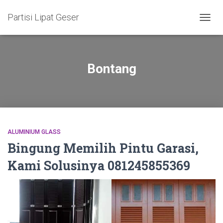
Partisi Lipat Geser
TOGG
NAVIG
Bontang
ALUMINIUM GLASS
Bingung Memilih Pintu Garasi,
Kami Solusinya 081245855369