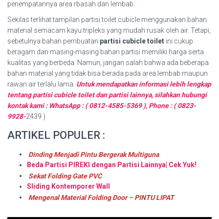
penempatannya area rbasah dan lembab.
Sekilas terlihat tampilan partisi toilet cubicle menggunakan bahan
material semacam kayu tripleks yang mudah rusak oleh air. Tetapi,
sebetulnya bahan pembuatan
partisi cubicle toilet
ini cukup
beragam dan masing-masing bahan partisi memiliki harga serta
kualitas yang berbeda. Namun, jangan salah bahwa ada beberapa
bahan material yang tidak bisa berada pada area lembab maupun
rawan air terlalu lama.
Untuk mendapatkan informasi lebih lengkap
tentang partisi cubicle toilet dan partisi lainnya, silahkan hubungi
kontak kami : WhatsApp : ( 0812-4585-5369 ), Phone : ( 0823-
9928-
2439 ).
ARTIKEL POPULER :
Dinding Menjadi Pintu Bergerak Multiguna
Beda Partisi PIREKI dengan Partisi Lainnya| Cek Yuk!
Sekat Folding Gate PVC
Sliding Kontemporer Wall
Mengenal Material Folding Door – PINTU LIPAT