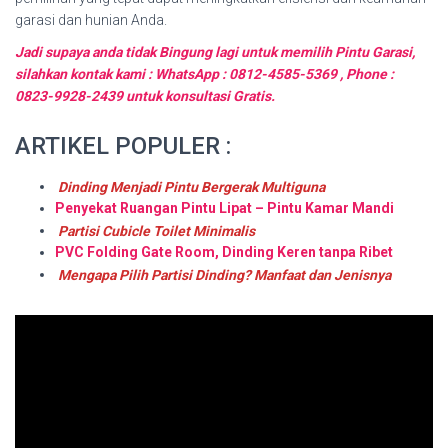
garasi dan hunian Anda.
Jadi supaya anda tidak Bingung lagi untuk memilih Pintu Garasi,
silahkan kontak kami : WhatsApp : 0812-4585-5369 , Phone :
0823-9928-2439 untuk konsultasi Gratis.
ARTIKEL POPULER :
Dinding Menjadi Pintu Bergerak Multiguna
Penyekat Ruangan Pintu Lipat – Pintu Kamar Mandi
Partisi Cubicle Toilet Minimalis
PVC Folding Gate Room, Dinding Keren tanpa Ribet
Mengapa Pilih Partisi Dinding? Manfaat dan Jenisnya