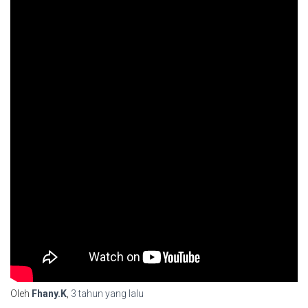
Oleh
Fhany.K
,
3 tahun
yang lalu