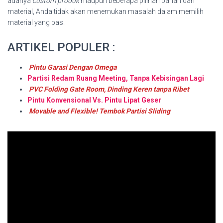
adanya
custom produk
maupun beberapa pilihan bahan dan
material, Anda tidak akan menemukan masalah dalam memilih
material yang pas.
ARTIKEL POPULER :
Pintu Garasi Dengan Omega
Partisi Redam Ruang Meeting, Tanpa Kebisingan Lagi
PVC Folding Gate Room, Dinding Keren tanpa Ribet
Pintu Konvensional Vs. Pintu Lipat Geser
Movable and Flexible! Tembok Partisi Sliding