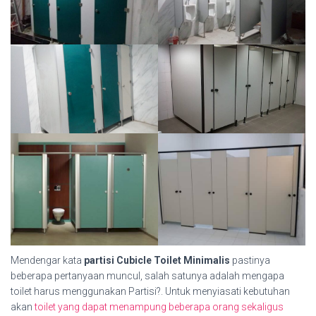
Mendengar kata
partisi Cubicle Toilet Minimalis
pastinya
beberapa pertanyaan muncul, salah satunya adalah mengapa
toilet harus menggunakan Partisi?. Untuk menyiasati kebutuhan
akan
toilet yang dapat menampung beberapa orang sekaligus