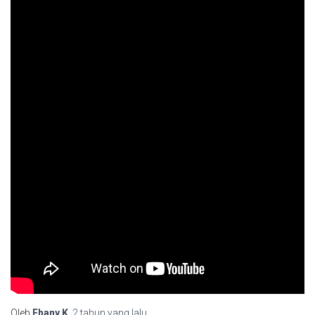
Oleh
Fhany.K
,
2 tahun
yang lalu