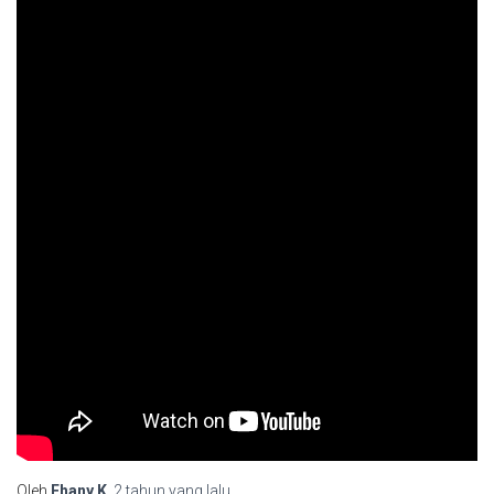
Oleh
Fhany.K
,
2 tahun
yang lalu