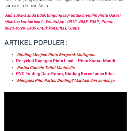
garasi dan hunian Anda.
Jadi supaya anda tidak Bingung lagi untuk memilih Pintu Garasi,
silahkan kontak kami : WhatsApp : 0812-4585-5369 , Phone :
0823-9928-2439 untuk konsultasi Gratis.
ARTIKEL POPULER :
Dinding Menjadi Pintu Bergerak Multiguna
Penyekat Ruangan Pintu Lipat – Pintu Kamar Mandi
Partisi Cubicle Toilet Minimalis
PVC Folding Gate Room, Dinding Keren tanpa Ribet
Mengapa Pilih Partisi Dinding? Manfaat dan Jenisnya