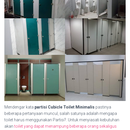
Mendengar kata
partisi Cubicle Toilet Minimalis
pastinya
beberapa pertanyaan muncul, salah satunya adalah mengapa
toilet harus menggunakan Partisi?. Untuk menyiasati kebutuhan
akan
toilet yang dapat menampung beberapa orang sekaligus