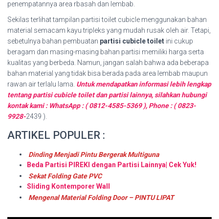
penempatannya area rbasah dan lembab.
Sekilas terlihat tampilan partisi toilet cubicle menggunakan bahan
material semacam kayu tripleks yang mudah rusak oleh air. Tetapi,
sebetulnya bahan pembuatan
partisi cubicle toilet
ini cukup
beragam dan masing-masing bahan partisi memiliki harga serta
kualitas yang berbeda. Namun, jangan salah bahwa ada beberapa
bahan material yang tidak bisa berada pada area lembab maupun
rawan air terlalu lama.
Untuk mendapatkan informasi lebih lengkap
tentang partisi cubicle toilet dan partisi lainnya, silahkan hubungi
kontak kami : WhatsApp : ( 0812-4585-5369 ), Phone : ( 0823-
9928-
2439 ).
ARTIKEL POPULER :
Dinding Menjadi Pintu Bergerak Multiguna
Beda Partisi PIREKI dengan Partisi Lainnya| Cek Yuk!
Sekat Folding Gate PVC
Sliding Kontemporer Wall
Mengenal Material Folding Door – PINTU LIPAT