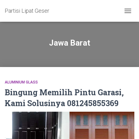
Partisi Lipat Geser
TOGG
NAVIG
Jawa Barat
ALUMINIUM GLASS
Bingung Memilih Pintu Garasi,
Kami Solusinya 081245855369