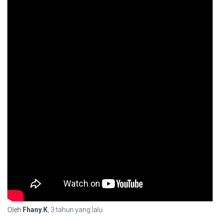
Oleh
Fhany.K
,
3 tahun
yang lalu