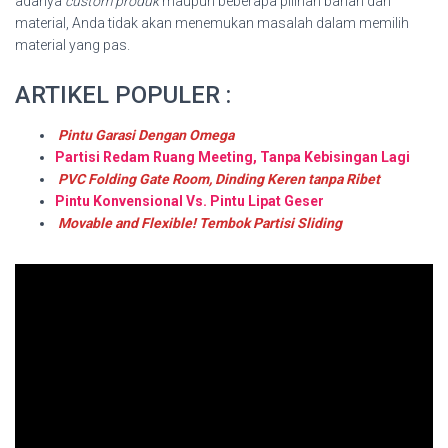
adanya
custom produk
maupun beberapa pilihan bahan dan
material, Anda tidak akan menemukan masalah dalam memilih
material yang pas.
ARTIKEL POPULER :
Pintu Garasi Dengan Omega
Partisi Redam Ruang Meeting, Tanpa Kebisingan Lagi
PVC Folding Gate Room, Dinding Keren tanpa Ribet
Pintu Konvensional Vs. Pintu Lipat Geser
Movable and Flexible! Tembok Partisi Sliding