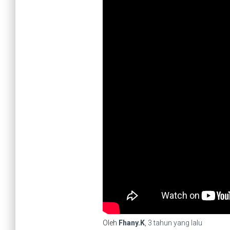
Oleh
Fhany.K
,
3 tahun
yang lalu