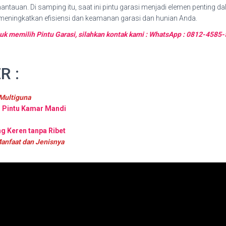
mantauan. Di samping itu, saat ini pintu garasi menjadi elemen penting 
 meningkatkan efisiensi dan keamanan garasi dan hunian Anda.
tuk memilih Pintu Garasi, silahkan kontak kami : WhatsApp : 0812-458
R :
 Multiguna
– Pintu Kamar Mandi
g Keren tanpa Ribet
Manfaat dan Jenisnya