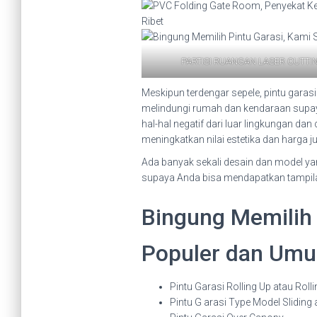
PARTISI RUANGAN LASER CUTTI
Meskipun terdengar sepele, pintu garasi
melindungi rumah dan kendaraan supaya 
hal-hal negatif dari luar lingkungan d
meningkatkan nilai estetika dan harga j
Ada banyak sekali desain dan model yan
supaya Anda bisa mendapatkan tampilan 
Bingung Memilih P
Populer dan Umum
Pintu Garasi Rolling Up atau Roll
Pintu G arasi Type Model Sliding