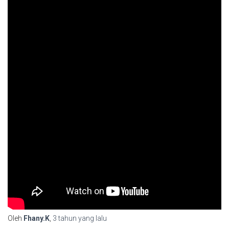
Oleh
Fhany.K
,
3 tahun
yang lalu