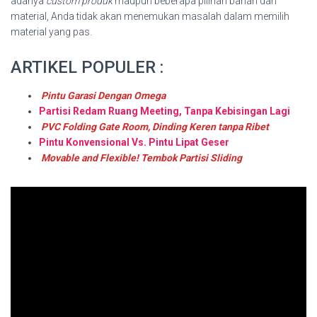
adanya
custom produk
maupun beberapa pilihan bahan dan
material, Anda tidak akan menemukan masalah dalam memilih
material yang pas.
ARTIKEL POPULER :
Pintu Garasi Dengan Omega
Partisi Redam Ruang Meeting, Tanpa Kebisingan Lagi
PVC Folding Gate Room, Dinding Keren tanpa Ribet
Pintu Konvensional Vs. Pintu Lipat Geser
Movable and Flexible! Tembok Partisi Sliding