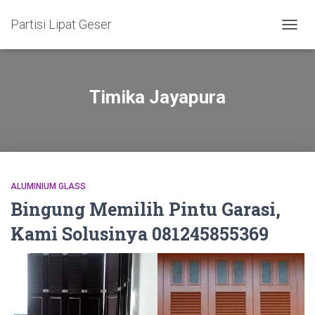
Partisi Lipat Geser
TOGG
NAVIG
Timika Jayapura
ALUMINIUM GLASS
Bingung Memilih Pintu Garasi,
Kami Solusinya 081245855369