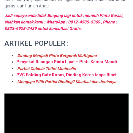
garasi dan hunian Anda.
Jadi supaya anda tidak Bingung lagi untuk memilih Pintu Garasi,
silahkan kontak kami : WhatsApp : 0812-4585-5369 , Phone :
0823-9928-2439 untuk konsultasi Gratis.
ARTIKEL POPULER :
Dinding Menjadi Pintu Bergerak Multiguna
Penyekat Ruangan Pintu Lipat – Pintu Kamar Mandi
Partisi Cubicle Toilet Minimalis
PVC Folding Gate Room, Dinding Keren tanpa Ribet
Mengapa Pilih Partisi Dinding? Manfaat dan Jenisnya