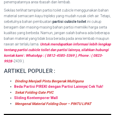
penempatannya area rbasah dan lembab.
Sekilas terlihat tampilan partisi toilet cubicle menggunakan bahan
material semacam kayu tripleks yang mudah rusak oleh air. Tetapi,
sebetulnya bahan pembuatan
partisi cubicle toilet
ini cukup
beragam dan masing-masing bahan partisi memiliki harga serta
kualitas yang berbeda. Namun, jangan salah bahwa ada beberapa
bahan material yang tidak bisa berada pada area lembab maupun
rawan air terlalu lama.
Untuk mendapatkan informasi lebih lengkap
tentang partisi cubicle toilet dan partisi lainnya, silahkan hubungi
kontak kami : WhatsApp : ( 0812-4585-5369 ), Phone : ( 0823-
9928-
2439 ).
ARTIKEL POPULER :
Dinding Menjadi Pintu Bergerak Multiguna
Beda Partisi PIREKI dengan Partisi Lainnya| Cek Yuk!
Sekat Folding Gate PVC
Sliding Kontemporer Wall
Mengenal Material Folding Door – PINTU LIPAT