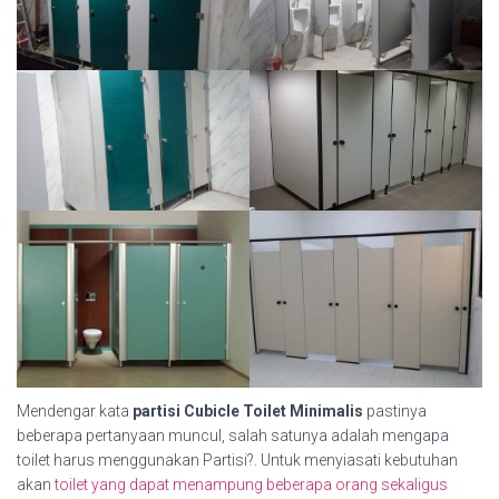
Mendengar kata
partisi Cubicle Toilet Minimalis
pastinya
beberapa pertanyaan muncul, salah satunya adalah mengapa
toilet harus menggunakan Partisi?. Untuk menyiasati kebutuhan
akan
toilet yang dapat menampung beberapa orang sekaligus