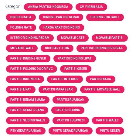
Kategori:
ANEKA PARTISI INDONESIA
CV. PIREKI ASIA
DINDING KACA
DINDING PARTISI GERAK
DINDING PORTABLE
FOLDING GATE
HARGA PARTISI DINDING
INTERIOR DINDING REDAM
MOVABLE GATE
MOVABLE PARTISI
MOVABLE WALL
NICE PARTITION
PARTISI DINDING BERGERAK
PARTISI DINDING GESER
PARTISI DINDING LIPAT
PARTISI FOLDING DOOR PVC
PARTISI GESER
PARTISI INDONESIA
PARTISI INTERIOR
PARTISI KACA
PARTISI LIPAT
PARTISI MAKASSAR
PARTISI MOVABLE WALL
PARTISI REDAM SUARA
PARTISI RUANGAN
PARTISI SEKAT RUANG
PARTISI SLIDING
PARTISI SLIDING WALLS
PARTISI SULAWESI
PARTISI WALLS
PENYEKAT RUANGAN
PINTU GERAK RUANGAN
PINTU GESER