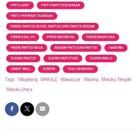
PINTU LIPAT
PINTU PARTISI RUANGAN
PINTU PENYEKAT RUANGAN
PIREKI | PARTISI GESER, PARTISI LIPAT,PARTISI REDAM
PIREKI ASIA, CV
PIREKI INDONESIA
PIREKI MAKASSAR
PIREKI PARTISI KACA
RAGAM PINTU DAN PARTISI
SAMOWA
SLIDING PARTISI
SLIDING PARTITION
SLIDING WALLS
SMART WALL
SOREPA
TEAC HARMONIC
Tags:
Magelang
MAKALE
Makassar
Malang
Maluku Tengah
Maluku Utara