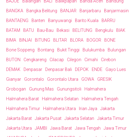
BAJOE
Balangan
BALI
Balikpapan
Banda Aceh
Bandung
BANGKA
Bangka Belitung
BANJAR
Banjarbaru
Banjarmasin
BANTAENG
Banten
Banyuwangi
Barito Kuala
BARRU
BATAM
BATU
Bau-Bau
Bekasi
BELITUNG
Bengkulu
BIAK
BIMA
BINJAI
BITUNG
BLITAR
BLORA
BOGOR
BONE
Bone Soppeng
Bontang
Bukit Tinggi
Bulukumba
Bulungan
BUTON
Cengkareng
Cilacap
Cilegon
Cimahi
Cirebon
DEMAK
Denpasar
Denpasar Bali
DEPOK
ENDE
Gayo Lues
Gianyar
Gorontalo
Gorontalo Utara
GOWA
GRESIK
Grobogan
Gunung Mas
Gunungsitoli
Halmahera
Halmahera Barat
Halmahera Selatan
Halmahera Tengah
Halmahera Timur
Halmahera Utara
Irian Jaya
Jakarta
Jakarta Barat
Jakarta Pusat
Jakarta Selatan
Jakarta Timur
Jakarta Utara
JAMBI
Jawa Barat
Jawa Tengah
Jawa Timur