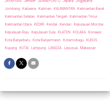
JAYAPURA
Jember
JENNEPONTO
Jepara
Jogjakarta
Jombang
Kabaena
Kaliman
KALIMANTAN
Kalimantan Barat
Kalimantan Selatan
Kalimantan Tengah
Kalimantan Timur
Kalimantan Utara
KEDIRI
Kendal
Kendari
Kepulauan Morotai
Kepulauan Riau
Kepulauan Sula
KLATEN
KOLAKA
Konawe
Kota Banjarbaru
Kota Banjarmasin
Kotamobagu
KUDUS
Kupang
KUTAI
Lampung
LANGSA
Lasusua
Makassar