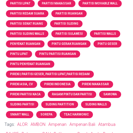
PARTISI LIPAT
PARTISI MAKASSAR
PARTISI MOVABLE WALL
PARTISI REDAM SUARA
PARTISI RUANGAN
PARTISI SEKAT RUANG
PARTISI SLIDING
PARTISI SLIDING WALLS
PARTISI SULAWESI
PARTISI WALLS
PENYEKAT RUANGAN
PINTU GERAK RUANGAN
PINTU GESER
PINTU LIPAT
PINTU PARTISI RUANGAN
PINTU PENYEKAT RUANGAN
PIREKI | PARTISI GESER, PARTISI LIPAT,PARTISI REDAM
PIREKI ASIA, CV
PIREKI INDONESIA
PIREKI MAKASSAR
PIREKI PARTISI KACA
RAGAM PINTU DAN PARTISI
SAMOWA
SLIDING PARTISI
SLIDING PARTITION
SLIDING WALLS
SMART WALL
SOREPA
TEAC HARMONIC
Tags:
ALOR
AMBON
Ampenan
Ampenan Bali
Atambua