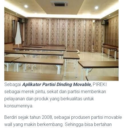
Sebagai
Aplikator Partisi Dinding Movable,
PIREKI
sebagai merek pintu, sekat dan partisi memberikan
pelayanan dan produk yang berkualitas untuk
konsumennya.
Berdiri sejak tahun 2008, sebagai produsen partisi movable
wall yang makin berkembang. Sehingga bisa bertahan