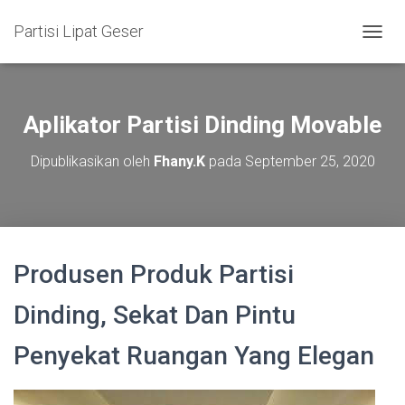
Partisi Lipat Geser
T
O
G
G
L
Aplikator Partisi Dinding Movable
E
N
Dipublikasikan oleh
Fhany.K
pada
September 25, 2020
A
V
I
G
A
S
Produsen Produk Partisi
I
Dinding, Sekat Dan Pintu
Penyekat Ruangan Yang Elegan