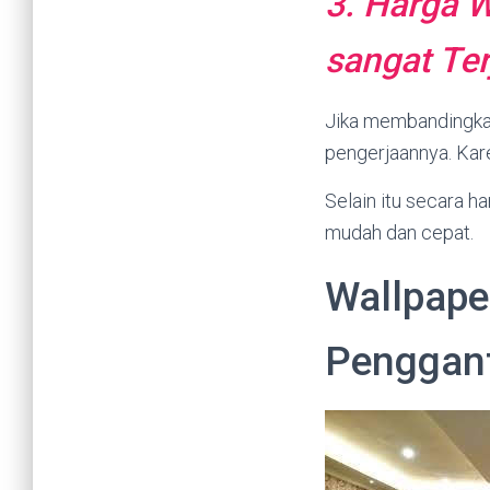
3. Harga W
sangat Te
Jika membandingka
pengerjaannya. Ka
Selain itu secara ha
mudah dan cepat.
Wallpaper
Penggant