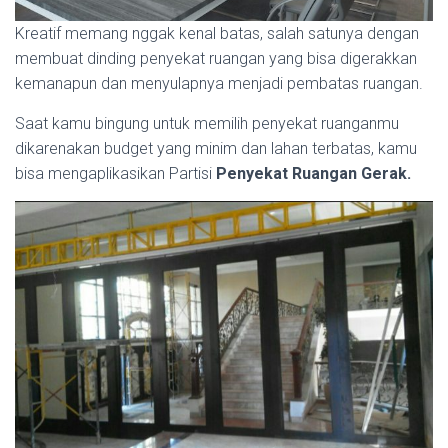
Kreatif memang nggak kenal batas, salah satunya dengan
membuat dinding penyekat ruangan yang bisa digerakkan
kemanapun dan menyulapnya menjadi pembatas ruangan.
Saat kamu bingung untuk memilih penyekat ruanganmu
dikarenakan budget yang minim dan lahan terbatas, kamu
bisa mengaplikasikan Partisi
Penyekat Ruangan Gerak.