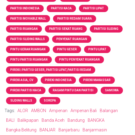
PARTISI INDONESIA
PARTISI KACA
PARTISI LIPAT
PARTISI MOVABLE WALL
PARTISI REDAM SUARA
PARTISI RUANGAN
PARTISI SEKAT RUANG
PARTISI SLIDING
PARTISI SLIDING WALLS
PENYEKAT RUANGAN
PINTU GERAK RUANGAN
PINTU GESER
PINTU LIPAT
PINTU PARTISI RUANGAN
PINTU PENYEKAT RUANGAN
PIREKI | PARTISI GESER, PARTISI LIPAT,PARTISI REDAM
PIREKI ASIA, CV
PIREKI INDONESIA
PIREKI MAKASSAR
PIREKI PARTISI KACA
RAGAM PINTU DAN PARTISI
SAMOWA
SLIDING WALLS
SOREPA
Tags:
ALOR
AMBON
Ampenan
Ampenan Bali
Balangan
BALI
Balikpapan
Banda Aceh
Bandung
BANGKA
Bangka Belitung
BANJAR
Banjarbaru
Banjarmasin