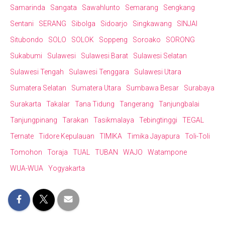
Samarinda
Sangata
Sawahlunto
Semarang
Sengkang
Sentani
SERANG
Sibolga
Sidoarjo
Singkawang
SINJAI
Situbondo
SOLO
SOLOK
Soppeng
Soroako
SORONG
Sukabumi
Sulawesi
Sulawesi Barat
Sulawesi Selatan
Sulawesi Tengah
Sulawesi Tenggara
Sulawesi Utara
Sumatera Selatan
Sumatera Utara
Sumbawa Besar
Surabaya
Surakarta
Takalar
Tana Tidung
Tangerang
Tanjungbalai
Tanjungpinang
Tarakan
Tasikmalaya
Tebingtinggi
TEGAL
Ternate
Tidore Kepulauan
TIMIKA
Timika Jayapura
Toli-Toli
Tomohon
Toraja
TUAL
TUBAN
WAJO
Watampone
WUA-WUA
Yogyakarta