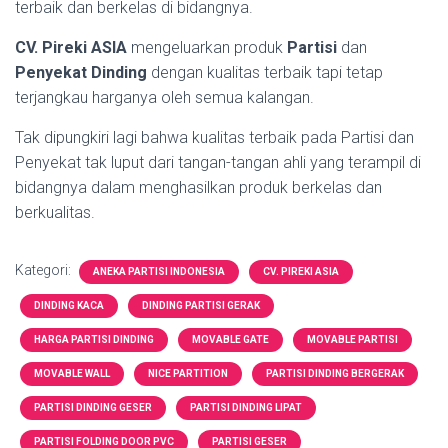
terbaik dan berkelas di bidangnya.
CV. Pireki ASIA
mengeluarkan produk
Partisi
dan
Penyekat Dinding
dengan kualitas terbaik tapi tetap
terjangkau harganya oleh semua kalangan.
Tak dipungkiri lagi bahwa kualitas terbaik pada Partisi dan
Penyekat tak luput dari tangan-tangan ahli yang terampil di
bidangnya dalam menghasilkan produk berkelas dan
berkualitas.
Kategori:
ANEKA PARTISI INDONESIA
CV. PIREKI ASIA
DINDING KACA
DINDING PARTISI GERAK
HARGA PARTISI DINDING
MOVABLE GATE
MOVABLE PARTISI
MOVABLE WALL
NICE PARTITION
PARTISI DINDING BERGERAK
PARTISI DINDING GESER
PARTISI DINDING LIPAT
PARTISI FOLDING DOOR PVC
PARTISI GESER