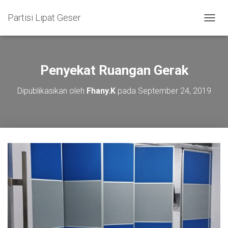
Partisi Lipat Geser
T
O
G
G
L
Penyekat Ruangan Gerak
E
N
Dipublikasikan oleh
Fhany.K
pada
September 24, 2019
A
V
I
G
A
S
I