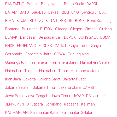
BANTAENG
Banten
Banyuwangi
Barito Kuala
BARRU
BATAM
BATU
Bau-Bau
Bekasi
BELITUNG
Bengkulu
BIAK
BIMA
BINJAI
BITUNG
BLITAR
BOGOR
BONE
Bone Soppeng
Bontang
Bulungan
BUTON
Cilacap
Cilegon
Cimahi
Cirebon
DEMAK
Denpasar
Denpasar Bali
DEPOK
DONGGALA
DUMAI
ENDE
ENREKANG
FLORES
GARUT
Gayo Lues
Gianyar
Gorontalo
Gorontalo Utara
GOWA
Gunung Mas
Gunungsitoli
Halmahera
Halmahera Barat
Halmahera Selatan
Halmahera Tengah
Halmahera Timur
Halmahera Utara
Irian Jaya
Jakarta
Jakarta Barat
Jakarta Pusat
Jakarta Selatan
Jakarta Timur
Jakarta Utara
JAMBI
Jawa Barat
Jawa Tengah
Jawa Timur
JAYAPURA
Jember
JENNEPONTO
Jepara
Jombang
Kabaena
Kaliman
KALIMANTAN
Kalimantan Barat
Kalimantan Selatan