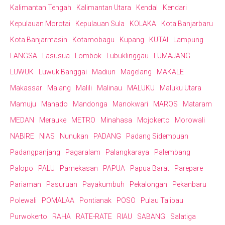
Kalimantan Tengah
Kalimantan Utara
Kendal
Kendari
Kepulauan Morotai
Kepulauan Sula
KOLAKA
Kota Banjarbaru
Kota Banjarmasin
Kotamobagu
Kupang
KUTAI
Lampung
LANGSA
Lasusua
Lombok
Lubuklinggau
LUMAJANG
LUWUK
Luwuk Banggai
Madiun
Magelang
MAKALE
Makassar
Malang
Malili
Malinau
MALUKU
Maluku Utara
Mamuju
Manado
Mandonga
Manokwari
MAROS
Mataram
MEDAN
Merauke
METRO
Minahasa
Mojokerto
Morowali
NABIRE
NIAS
Nunukan
PADANG
Padang Sidempuan
Padangpanjang
Pagaralam
Palangkaraya
Palembang
Palopo
PALU
Pamekasan
PAPUA
Papua Barat
Parepare
Pariaman
Pasuruan
Payakumbuh
Pekalongan
Pekanbaru
Polewali
POMALAA
Pontianak
POSO
Pulau Talibau
Purwokerto
RAHA
RATE-RATE
RIAU
SABANG
Salatiga