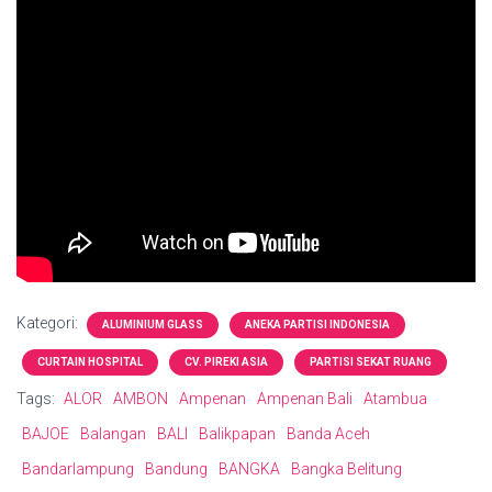
Kategori:
ALUMINIUM GLASS
ANEKA PARTISI INDONESIA
CURTAIN HOSPITAL
CV. PIREKI ASIA
PARTISI SEKAT RUANG
Tags:
ALOR
AMBON
Ampenan
Ampenan Bali
Atambua
BAJOE
Balangan
BALI
Balikpapan
Banda Aceh
Bandarlampung
Bandung
BANGKA
Bangka Belitung