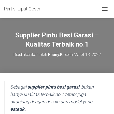
Partisi Lipat Geser
T
O
G
G
L
Supplier Pintu Besi Garasi –
E
N
Kualitas Terbaik no.1
A
V
Dipublikasikan oleh
Fhany.K
pada
Maret 18, 2022
I
G
A
S
I
Sebagai
supplier pintu besi garasi
, bukan
hanya kualitas terbaik no.1 tetapi juga
ditunjang dengan desain dan model yang
estetik.