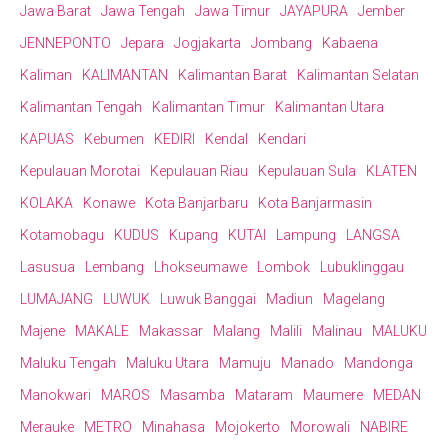
Jawa Barat
Jawa Tengah
Jawa Timur
JAYAPURA
Jember
JENNEPONTO
Jepara
Jogjakarta
Jombang
Kabaena
Kaliman
KALIMANTAN
Kalimantan Barat
Kalimantan Selatan
Kalimantan Tengah
Kalimantan Timur
Kalimantan Utara
KAPUAS
Kebumen
KEDIRI
Kendal
Kendari
Kepulauan Morotai
Kepulauan Riau
Kepulauan Sula
KLATEN
KOLAKA
Konawe
Kota Banjarbaru
Kota Banjarmasin
Kotamobagu
KUDUS
Kupang
KUTAI
Lampung
LANGSA
Lasusua
Lembang
Lhokseumawe
Lombok
Lubuklinggau
LUMAJANG
LUWUK
Luwuk Banggai
Madiun
Magelang
Majene
MAKALE
Makassar
Malang
Malili
Malinau
MALUKU
Maluku Tengah
Maluku Utara
Mamuju
Manado
Mandonga
Manokwari
MAROS
Masamba
Mataram
Maumere
MEDAN
Merauke
METRO
Minahasa
Mojokerto
Morowali
NABIRE