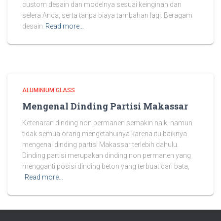
custom desain dan modelnya sesuai keinginan dan
selera Anda, serta tanpa biaya tambahan lagi. Beragam
desain
Read more…
ALUMINIUM GLASS
Mengenal Dinding Partisi Makassar
Ketenaran dinding non permanen semakin naik, namun
tidak semua orang mengetahuinya karena itu baiknya
mengenal dinding partisi Makassar terlebih dahulu.
Dinding partisi merupakan dinding non permanen yang
mengganti posisi dinding beton yang terbuat dari bata,
Read more…