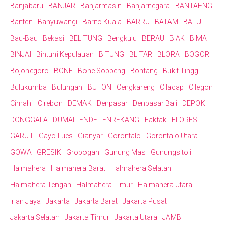
Banjabaru
BANJAR
Banjarmasin
Banjarnegara
BANTAENG
Banten
Banyuwangi
Barito Kuala
BARRU
BATAM
BATU
Bau-Bau
Bekasi
BELITUNG
Bengkulu
BERAU
BIAK
BIMA
BINJAI
Bintuni Kepulauan
BITUNG
BLITAR
BLORA
BOGOR
Bojonegoro
BONE
Bone Soppeng
Bontang
Bukit Tinggi
Bulukumba
Bulungan
BUTON
Cengkareng
Cilacap
Cilegon
Cimahi
Cirebon
DEMAK
Denpasar
Denpasar Bali
DEPOK
DONGGALA
DUMAI
ENDE
ENREKANG
Fakfak
FLORES
GARUT
Gayo Lues
Gianyar
Gorontalo
Gorontalo Utara
GOWA
GRESIK
Grobogan
Gunung Mas
Gunungsitoli
Halmahera
Halmahera Barat
Halmahera Selatan
Halmahera Tengah
Halmahera Timur
Halmahera Utara
Irian Jaya
Jakarta
Jakarta Barat
Jakarta Pusat
Jakarta Selatan
Jakarta Timur
Jakarta Utara
JAMBI