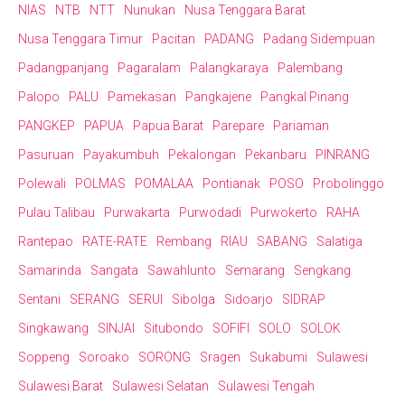
NIAS
NTB
NTT
Nunukan
Nusa Tenggara Barat
Nusa Tenggara Timur
Pacitan
PADANG
Padang Sidempuan
Padangpanjang
Pagaralam
Palangkaraya
Palembang
Palopo
PALU
Pamekasan
Pangkajene
Pangkal Pinang
PANGKEP
PAPUA
Papua Barat
Parepare
Pariaman
Pasuruan
Payakumbuh
Pekalongan
Pekanbaru
PINRANG
Polewali
POLMAS
POMALAA
Pontianak
POSO
Probolinggo
Pulau Talibau
Purwakarta
Purwodadi
Purwokerto
RAHA
Rantepao
RATE-RATE
Rembang
RIAU
SABANG
Salatiga
Samarinda
Sangata
Sawahlunto
Semarang
Sengkang
Sentani
SERANG
SERUI
Sibolga
Sidoarjo
SIDRAP
Singkawang
SINJAI
Situbondo
SOFIFI
SOLO
SOLOK
Soppeng
Soroako
SORONG
Sragen
Sukabumi
Sulawesi
Sulawesi Barat
Sulawesi Selatan
Sulawesi Tengah