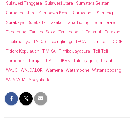
Sulawesi Tenggara
Sulawesi Utara
Sumatera Selatan
Sumatera Utara
Sumbawa Besar
Sumedang
Sumenep
Surabaya
Surakarta
Takalar
Tana Tidung
Tana Toraja
Tangerang
Tanjung Selor
Tanjungbalai
Tapanuli
Tarakan
Tasikmalaya
TATOR
Tebingtinggi
TEGAL
Ternate
TIDORE
Tidore Kepulauan
TIMIKA
Timika Jayapura
Toli-Toli
Tomohon
Toraja
TUAL
TUBAN
Tulungagung
Unaaha
WAJO
WAJOALOR
Wamena
Watampone
Watansoppeng
WUA-WUA
Yogyakarta