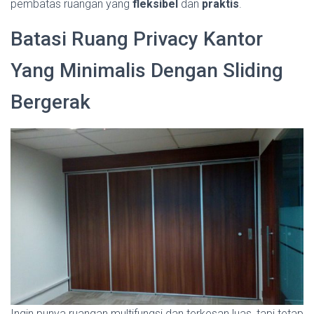
pembatas ruangan yang
fleksibel
dan
praktis
.
Batasi Ruang Privacy Kantor
Yang Minimalis Dengan Sliding
Bergerak
Ingin punya ruangan multifungsi dan terkesan luas, tapi tetap