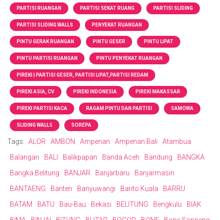
PARTISI RUANGAN
PARTISI SEKAT RUANG
PARTISI SLIDING
PARTISI SLIDING WALLS
PENYEKAT RUANGAN
PINTU GERAK RUANGAN
PINTU GESER
PINTU LIPAT
PINTU PARTISI RUANGAN
PINTU PENYEKAT RUANGAN
PIREKI | PARTISI GESER, PARTISI LIPAT,PARTISI REDAM
PIREKI ASIA, CV
PIREKI INDONESIA
PIREKI MAKASSAR
PIREKI PARTISI KACA
RAGAM PINTU DAN PARTISI
SAMOWA
SLIDING WALLS
SOREPA
Tags:
ALOR
AMBON
Ampenan
Ampenan Bali
Atambua
Balangan
BALI
Balikpapan
Banda Aceh
Bandung
BANGKA
Bangka Belitung
BANJAR
Banjarbaru
Banjarmasin
BANTAENG
Banten
Banyuwangi
Barito Kuala
BARRU
BATAM
BATU
Bau-Bau
Bekasi
BELITUNG
Bengkulu
BIAK