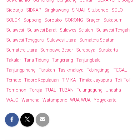
Sawahlunto
Semarang
Sengkang
Sentani
SERANG
Sibolga
Sidoarjo
SIDRAP
Singkawang
SINJAI
Situbondo
SOLO
SOLOK
Soppeng
Soroako
SORONG
Sragen
Sukabumi
Sulawesi
Sulawesi Barat
Sulawesi Selatan
Sulawesi Tengah
Sulawesi Tenggara
Sulawesi Utara
Sumatera Selatan
Sumatera Utara
Sumbawa Besar
Surabaya
Surakarta
Takalar
Tana Tidung
Tangerang
Tanjungbalai
Tanjungpinang
Tarakan
Tasikmalaya
Tebingtinggi
TEGAL
Ternate
Tidore Kepulauan
TIMIKA
Timika Jayapura
Toli-Toli
Tomohon
Toraja
TUAL
TUBAN
Tulungagung
Unaaha
WAJO
Wamena
Watampone
WUA-WUA
Yogyakarta