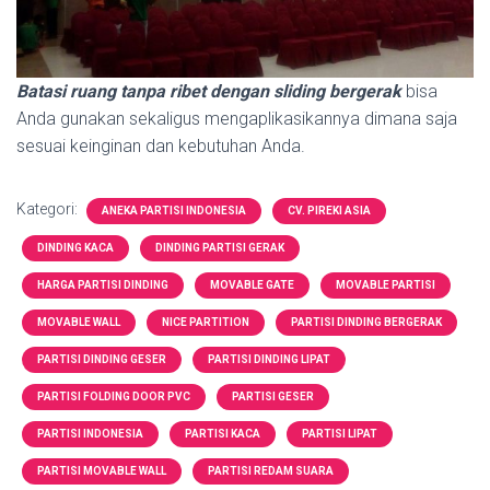
Batasi ruang tanpa ribet dengan sliding bergerak
bisa
Anda gunakan sekaligus mengaplikasikannya dimana saja
sesuai keinginan dan kebutuhan Anda.
Kategori:
ANEKA PARTISI INDONESIA
CV. PIREKI ASIA
DINDING KACA
DINDING PARTISI GERAK
HARGA PARTISI DINDING
MOVABLE GATE
MOVABLE PARTISI
MOVABLE WALL
NICE PARTITION
PARTISI DINDING BERGERAK
PARTISI DINDING GESER
PARTISI DINDING LIPAT
PARTISI FOLDING DOOR PVC
PARTISI GESER
PARTISI INDONESIA
PARTISI KACA
PARTISI LIPAT
PARTISI MOVABLE WALL
PARTISI REDAM SUARA