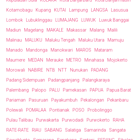
Kepulauan Sula
KOLAKA
Kota Banjarbaru
Kota Banjarmasin
Kotamobagu
Kupang
KUTAI
Lampung
LANGSA
Lasusua
Lombok
Lubuklinggau
LUMAJANG
LUWUK
Luwuk Banggai
Madiun
Magelang
MAKALE
Makassar
Malang
Malili
Malinau
MALUKU
Maluku Tengah
Maluku Utara
Mamuju
Manado
Mandonga
Manokwari
MAROS
Mataram
Maumere
MEDAN
Merauke
METRO
Minahasa
Mojokerto
Morowali
NABIRE
NTB
NTT
Nunukan
PADANG
Padang Sidempuan
Padangpanjang
Palangkaraya
Palembang
Palopo
PALU
Pamekasan
PAPUA
Papua Barat
Pariaman
Pasuruan
Payakumbuh
Pekalongan
Pekanbaru
Polewali
POMALAA
Pontianak
POSO
Probolinggo
Pulau Talibau
Purwakarta
Purwodadi
Purwokerto
RAHA
RATE-RATE
RIAU
SABANG
Salatiga
Samarinda
Sangata