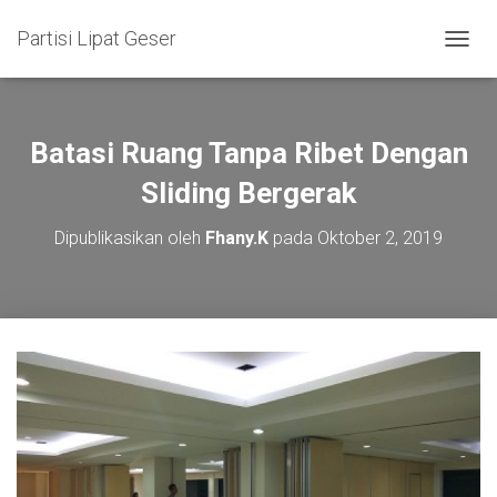
Partisi Lipat Geser
T
O
G
G
L
Batasi Ruang Tanpa Ribet Dengan
E
N
Sliding Bergerak
A
V
Dipublikasikan oleh
Fhany.K
pada
Oktober 2, 2019
I
G
A
S
I