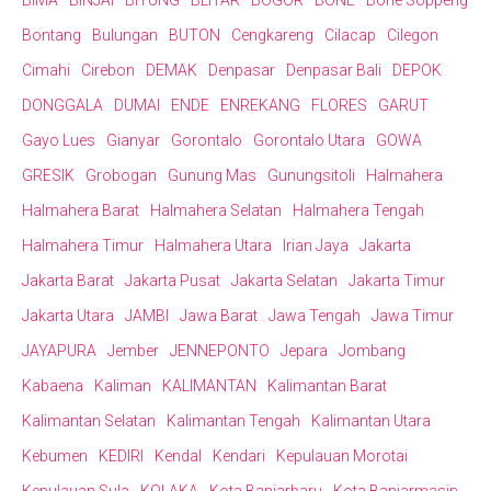
BIMA
BINJAI
BITUNG
BLITAR
BOGOR
BONE
Bone Soppeng
Bontang
Bulungan
BUTON
Cengkareng
Cilacap
Cilegon
Cimahi
Cirebon
DEMAK
Denpasar
Denpasar Bali
DEPOK
DONGGALA
DUMAI
ENDE
ENREKANG
FLORES
GARUT
Gayo Lues
Gianyar
Gorontalo
Gorontalo Utara
GOWA
GRESIK
Grobogan
Gunung Mas
Gunungsitoli
Halmahera
Halmahera Barat
Halmahera Selatan
Halmahera Tengah
Halmahera Timur
Halmahera Utara
Irian Jaya
Jakarta
Jakarta Barat
Jakarta Pusat
Jakarta Selatan
Jakarta Timur
Jakarta Utara
JAMBI
Jawa Barat
Jawa Tengah
Jawa Timur
JAYAPURA
Jember
JENNEPONTO
Jepara
Jombang
Kabaena
Kaliman
KALIMANTAN
Kalimantan Barat
Kalimantan Selatan
Kalimantan Tengah
Kalimantan Utara
Kebumen
KEDIRI
Kendal
Kendari
Kepulauan Morotai