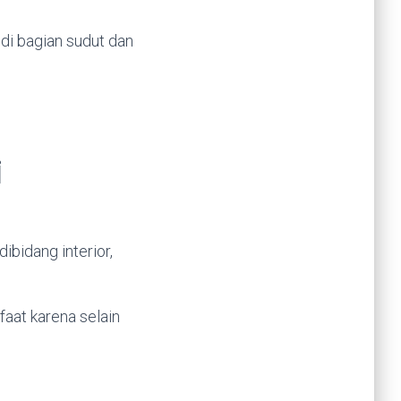
di bagian sudut dan
i
i
ibidang interior,
at karena selain