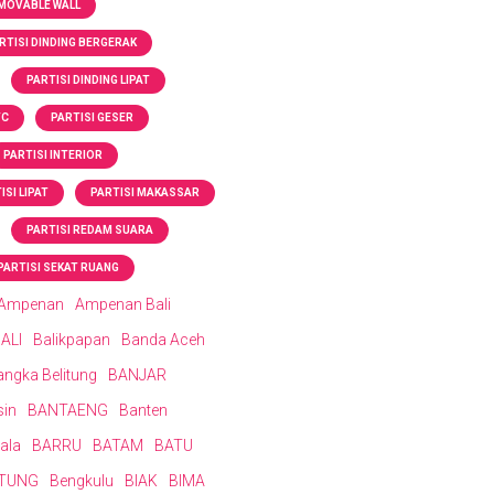
MOVABLE WALL
RTISI DINDING BERGERAK
PARTISI DINDING LIPAT
VC
PARTISI GESER
PARTISI INTERIOR
ISI LIPAT
PARTISI MAKASSAR
PARTISI REDAM SUARA
PARTISI SEKAT RUANG
Ampenan
Ampenan Bali
ALI
Balikpapan
Banda Aceh
angka Belitung
BANJAR
sin
BANTAENG
Banten
ala
BARRU
BATAM
BATU
ITUNG
Bengkulu
BIAK
BIMA