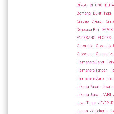
BINJAI
BITUNG
BLIT
Bontang
Bukit Tinggi
Cilacap
Cilegon
Cima
Denpasar Bali
DEPOK
ENREKANG
FLORES
Gorontalo
Gorontalo 
Grobogan
Gunung M
Halmahera Barat
Halm
Halmahera Tengah
Ha
Halmahera Utara
Iria
Jakarta Pusat
Jakarta
Jakarta Utara
JAMBI
Jawa Timur
JAYAPUR
Jepara
Jogjakarta
J