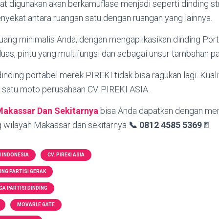
at digunakan akan berkamuflase menjadi seperti dinding st
yekat antara ruangan satu dengan ruangan yang lainnya.
uang minimalis Anda, dengan mengaplikasikan dinding Port
as, pintu yang multifungsi dan sebagai unsur tambahan pad
 dinding portabel merek PIREKI tidak bisa ragukan lagi. Kua
h satu moto perusahaan CV. PIREKI ASIA.
Makassar Dan Sekitarnya
bisa Anda dapatkan dengan men
g wilayah Makassar dan sekitarnya
📞 0812 4585 5369
🚪
I INDONESIA
CV. PIREKI ASIA
ING PARTISI GERAK
A PARTISI DINDING
MOVABLE GATE