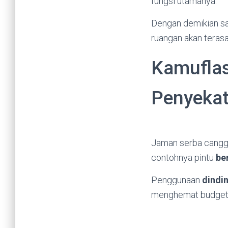
fungsi utamanya.
Dengan demikian sa
ruangan akan terasa 
Kamuflas
Penyekat
Jaman serba canggih
contohnya pintu
be
Penggunaan
dindi
menghemat budget p