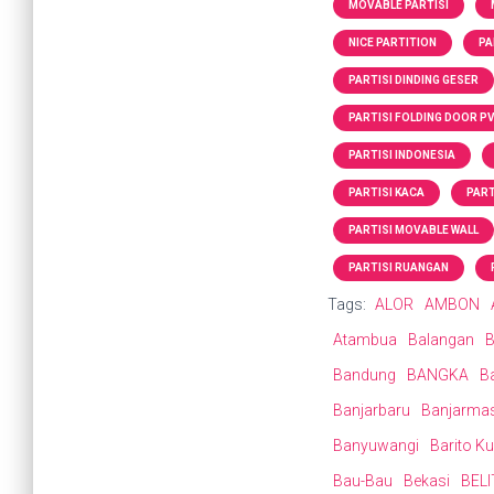
MOVABLE PARTISI
NICE PARTITION
PA
PARTISI DINDING GESER
PARTISI FOLDING DOOR P
PARTISI INDONESIA
PARTISI KACA
PART
PARTISI MOVABLE WALL
PARTISI RUANGAN
Tags:
ALOR
AMBON
Atambua
Balangan
B
Bandung
BANGKA
B
Banjarbaru
Banjarma
Banyuwangi
Barito Ku
Bau-Bau
Bekasi
BEL