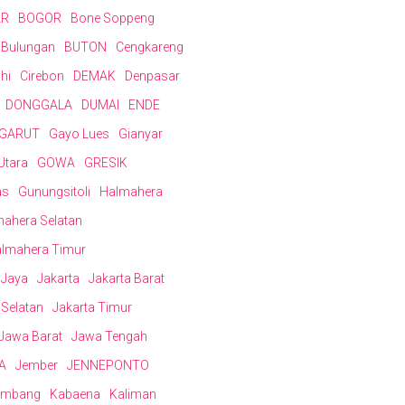
AR
BOGOR
Bone Soppeng
Bulungan
BUTON
Cengkareng
hi
Cirebon
DEMAK
Denpasar
DONGGALA
DUMAI
ENDE
GARUT
Gayo Lues
Gianyar
Utara
GOWA
GRESIK
as
Gunungsitoli
Halmahera
ahera Selatan
lmahera Timur
n Jaya
Jakarta
Jakarta Barat
 Selatan
Jakarta Timur
Jawa Barat
Jawa Tengah
A
Jember
JENNEPONTO
ombang
Kabaena
Kaliman