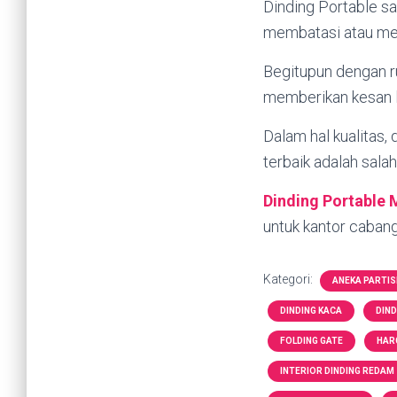
Dinding Portable sa
membatasi atau men
Begitupun dengan r
memberikan kesan lu
Dalam hal kualitas,
terbaik adalah sala
Dinding Portable 
untuk kantor caban
Kategori:
ANEKA PARTIS
DINDING KACA
DIND
FOLDING GATE
HARG
INTERIOR DINDING REDAM