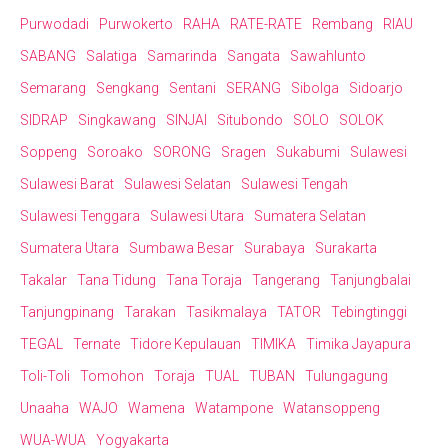
Purwodadi
Purwokerto
RAHA
RATE-RATE
Rembang
RIAU
SABANG
Salatiga
Samarinda
Sangata
Sawahlunto
Semarang
Sengkang
Sentani
SERANG
Sibolga
Sidoarjo
SIDRAP
Singkawang
SINJAI
Situbondo
SOLO
SOLOK
Soppeng
Soroako
SORONG
Sragen
Sukabumi
Sulawesi
Sulawesi Barat
Sulawesi Selatan
Sulawesi Tengah
Sulawesi Tenggara
Sulawesi Utara
Sumatera Selatan
Sumatera Utara
Sumbawa Besar
Surabaya
Surakarta
Takalar
Tana Tidung
Tana Toraja
Tangerang
Tanjungbalai
Tanjungpinang
Tarakan
Tasikmalaya
TATOR
Tebingtinggi
TEGAL
Ternate
Tidore Kepulauan
TIMIKA
Timika Jayapura
Toli-Toli
Tomohon
Toraja
TUAL
TUBAN
Tulungagung
Unaaha
WAJO
Wamena
Watampone
Watansoppeng
WUA-WUA
Yogyakarta