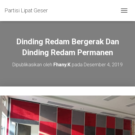
Partisi Lipat Geser
T
O
G
G
L
Dinding Redam Bergerak Dan
E
N
Dinding Redam Permanen
A
V
Dipublikasikan oleh
Fhany.K
pada
Desember 4, 2019
I
G
A
S
I