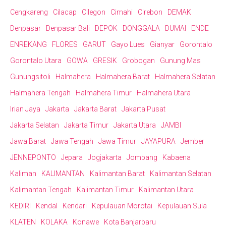
Cengkareng
Cilacap
Cilegon
Cimahi
Cirebon
DEMAK
Denpasar
Denpasar Bali
DEPOK
DONGGALA
DUMAI
ENDE
ENREKANG
FLORES
GARUT
Gayo Lues
Gianyar
Gorontalo
Gorontalo Utara
GOWA
GRESIK
Grobogan
Gunung Mas
Gunungsitoli
Halmahera
Halmahera Barat
Halmahera Selatan
Halmahera Tengah
Halmahera Timur
Halmahera Utara
Irian Jaya
Jakarta
Jakarta Barat
Jakarta Pusat
Jakarta Selatan
Jakarta Timur
Jakarta Utara
JAMBI
Jawa Barat
Jawa Tengah
Jawa Timur
JAYAPURA
Jember
JENNEPONTO
Jepara
Jogjakarta
Jombang
Kabaena
Kaliman
KALIMANTAN
Kalimantan Barat
Kalimantan Selatan
Kalimantan Tengah
Kalimantan Timur
Kalimantan Utara
KEDIRI
Kendal
Kendari
Kepulauan Morotai
Kepulauan Sula
KLATEN
KOLAKA
Konawe
Kota Banjarbaru