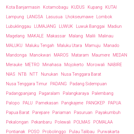
Kota Banjarmasin
Kotamobagu
KUDUS
Kupang
KUTAI
Lampung
LANGSA
Lasusua
Lhokseumawe
Lombok
Lubuklinggau
LUMAJANG
LUWUK
Luwuk Banggai
Madiun
Magelang
MAKALE
Makassar
Malang
Malili
Malinau
MALUKU
Maluku Tengah
Maluku Utara
Mamuju
Manado
Mandonga
Manokwari
MAROS
Mataram
Maumere
MEDAN
Merauke
METRO
Minahasa
Mojokerto
Morowali
NABIRE
NIAS
NTB
NTT
Nunukan
Nusa Tenggara Barat
Nusa Tenggara Timur
PADANG
Padang Sidempuan
Padangpanjang
Pagaralam
Palangkaraya
Palembang
Palopo
PALU
Pamekasan
Pangkajene
PANGKEP
PAPUA
Papua Barat
Parepare
Pariaman
Pasuruan
Payakumbuh
Pekalongan
Pekanbaru
Polewali
POLMAS
POMALAA
Pontianak
POSO
Probolinggo
Pulau Talibau
Purwakarta