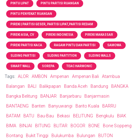
PINTU LIPAT
PINTU PARTISI RUANGAN
PINTU PENYEKAT RUANGAN
PIREKI | PARTISI GESER, PARTISI LIPAT,PARTISI REDAM
PIREKI ASIA, CV
PIREKI INDONESIA
PIREKI MAKASSAR
PIREKI PARTISI KACA
RAGAM PINTU DAN PARTISI
SAMOWA
SLIDING PARTISI
SLIDING PARTITION
SLIDING WALLS
SMART WALL
SOREPA
TEAC HARMONIC
Tags:
ALOR
AMBON
Ampenan
Ampenan Bali
Atambua
Balangan
BALI
Balikpapan
Banda Aceh
Bandung
BANGKA
Bangka Belitung
BANJAR
Banjarbaru
Banjarmasin
BANTAENG
Banten
Banyuwangi
Barito Kuala
BARRU
BATAM
BATU
Bau-Bau
Bekasi
BELITUNG
Bengkulu
BIAK
BIMA
BINJAI
BITUNG
BLITAR
BOGOR
BONE
Bone Soppeng
Bontang
Bukit Tinggi
Bulukumba
Bulungan
BUTON