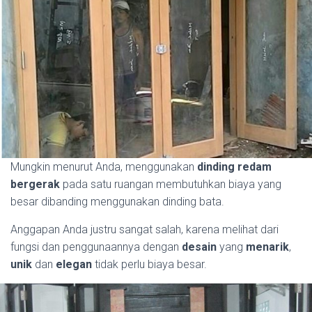
Mungkin menurut Anda, menggunakan
dinding redam
bergerak
pada satu ruangan membutuhkan biaya yang
besar dibanding menggunakan dinding bata.
Anggapan Anda justru sangat salah, karena melihat dari
fungsi dan penggunaannya dengan
desain
yang
menarik
,
unik
dan
elegan
tidak perlu biaya besar.