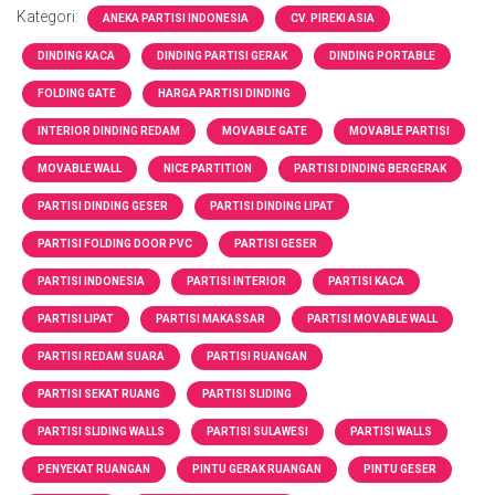
Kategori:
ANEKA PARTISI INDONESIA
CV. PIREKI ASIA
DINDING KACA
DINDING PARTISI GERAK
DINDING PORTABLE
FOLDING GATE
HARGA PARTISI DINDING
INTERIOR DINDING REDAM
MOVABLE GATE
MOVABLE PARTISI
MOVABLE WALL
NICE PARTITION
PARTISI DINDING BERGERAK
PARTISI DINDING GESER
PARTISI DINDING LIPAT
PARTISI FOLDING DOOR PVC
PARTISI GESER
PARTISI INDONESIA
PARTISI INTERIOR
PARTISI KACA
PARTISI LIPAT
PARTISI MAKASSAR
PARTISI MOVABLE WALL
PARTISI REDAM SUARA
PARTISI RUANGAN
PARTISI SEKAT RUANG
PARTISI SLIDING
PARTISI SLIDING WALLS
PARTISI SULAWESI
PARTISI WALLS
PENYEKAT RUANGAN
PINTU GERAK RUANGAN
PINTU GESER