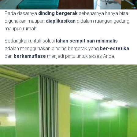
Pada dasarnya
dinding bergerak
sebenarnya hanya bisa
digunakan maupun
diaplikasikan
didalam ruangan gedung
maupun rumah.
Sedangkan untuk solusi
lahan sempit nan minimalis
adalah menggunakan dinding bergerak yang
ber-estetika
dan
berkamuflase
menjadi pintu untuk akses Anda.