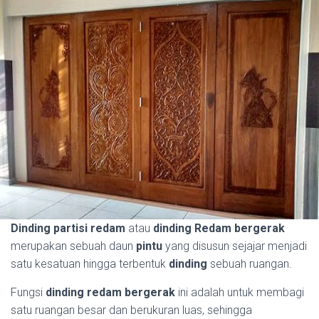
Dinding partisi redam
atau
dinding Redam bergerak
merupakan sebuah daun
pintu
yang disusun sejajar menjadi
satu kesatuan hingga terbentuk
dinding
sebuah ruangan.
Fungsi
dinding redam bergerak
ini adalah untuk membagi
satu ruangan besar dan berukuran luas, sehingga