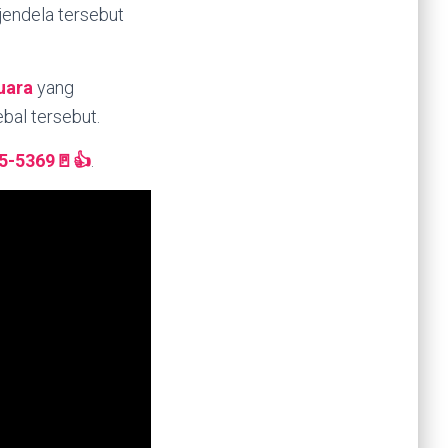
 jendela tersebut
uara
yang
bal tersebut.
85-5369🚪👍
.