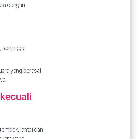
ara dengan
, sehingga
ara yang berasal
ya.
kecuali
embok, lantai dan
 suara yang