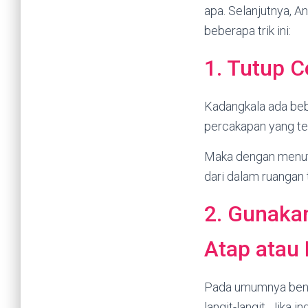
apa. Selanjutnya, 
beberapa trik ini:
1. Tutup C
Kadangkala ada beb
percakapan yang ter
Maka dengan menutu
dari dalam ruangan 
2. Gunaka
Atap atau 
Pada umumnya benda
langit-langit. Jika