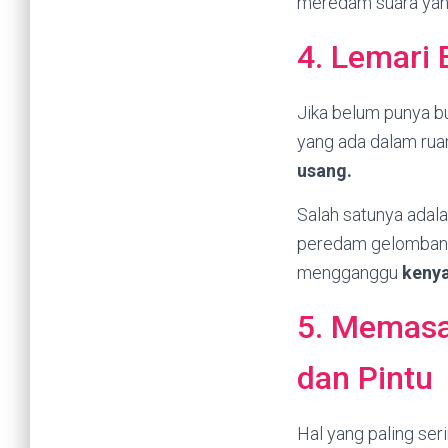
meredam suara yang
4. Lemari
Jika belum punya b
yang ada dalam rua
usang.
Salah satunya adal
peredam gelombang 
mengganggu
keny
5. Memasa
dan Pintu
Hal yang paling ser