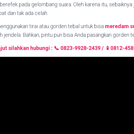
a berefek pada gelombang suara. Oleh karena itu, sebaiknya
pat dan tak ada celah.
nggunakan tirai atau gorden tebal untuk bisa
meredam s
h jendela. Bahkan, pintu pun bisa Anda pasangkan gorden te
anjut silahkan hubungi : 📞 0823-9928-2439 / 📱0812-45