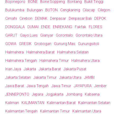
Bojonegoro
BONE
Bone Soppeng
Bontang
Bukit Tinggi
Bulukumba
Bulungan
BUTON
Cengkareng
Cilacap
Cilegon
Cimahi
Cirebon
DEMAK
Denpasar
Denpasar Bali
DEPOK
DONGGALA
DUMAI
ENDE
ENREKANG
Fakfak
FLORES
GARUT
Gayo Lues
Gianyar
Gorontalo
Gorontalo Utara
GOWA
GRESIK
Grobogan
Gunung Mas
Gunungsitoli
Halmahera
Halmahera Barat
Halmahera Selatan
Halmahera Tengah
Halmahera Timur
Halmahera Utara
Irian Jaya
Jakarta
Jakarta Barat
Jakarta Pusat
Jakarta Selatan
Jakarta Timur
Jakarta Utara
JAMBI
Jawa Barat
Jawa Tengah
Jawa Timur
JAYAPURA
Jember
JENNEPONTO
Jepara
Jogjakarta
Jombang
Kabaena
Kaliman
KALIMANTAN
Kalimantan Barat
Kalimantan Selatan
Kalimantan Tengah
Kalimantan Timur
Kalimantan Utara