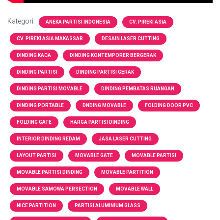
Kategori:
ANEKA PARTISI INDONESIA
CV. PIREKI ASIA
CV. PIREKI ASIA MAKASSAR
DESAIN LASER CUTTING
DINDING KACA
DINDING KONTEMPORER BERGERAK
DINDING PARTISI
DINDING PARTISI GERAK
DINDING PARTISI MOVABLE
DINDING PEMBATAS RUANGAN
DINDING PORTABLE
DNDING MOVABLE
FOLDING DOOR PVC
FOLDING GATE
HARGA PARTISI DINDING
INTERIOR DINDING REDAM
JASA LASER CUTTING
LAYOUT PARTISI
MOVABLE GATE
MOVABLE PARTISI
MOVABLE PARTISI DINDING
MOVABLE PARTITION
MOVABLE SAMOWA PERSECTION
MOVABLE WALL
NICE PARTITION
PARTISI ALUMINIUM GLASS