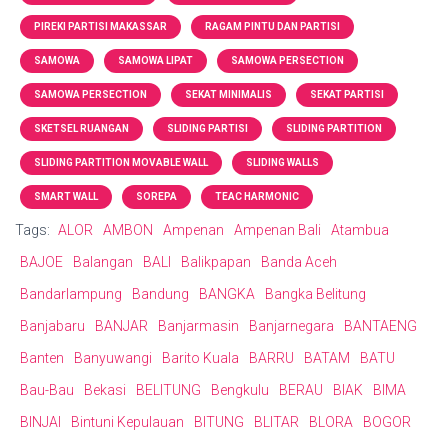
PIREKI PARTISI MAKASSAR
RAGAM PINTU DAN PARTISI
SAMOWA
SAMOWA LIPAT
SAMOWA PERSECTION
SAMOWA PERSECTION
SEKAT MINIMALIS
SEKAT PARTISI
SKETSEL RUANGAN
SLIDING PARTISI
SLIDING PARTITION
SLIDING PARTITION MOVABLE WALL
SLIDING WALLS
SMART WALL
SOREPA
TEAC HARMONIC
Tags:
ALOR
AMBON
Ampenan
Ampenan Bali
Atambua
BAJOE
Balangan
BALI
Balikpapan
Banda Aceh
Bandarlampung
Bandung
BANGKA
Bangka Belitung
Banjabaru
BANJAR
Banjarmasin
Banjarnegara
BANTAENG
Banten
Banyuwangi
Barito Kuala
BARRU
BATAM
BATU
Bau-Bau
Bekasi
BELITUNG
Bengkulu
BERAU
BIAK
BIMA
BINJAI
Bintuni Kepulauan
BITUNG
BLITAR
BLORA
BOGOR