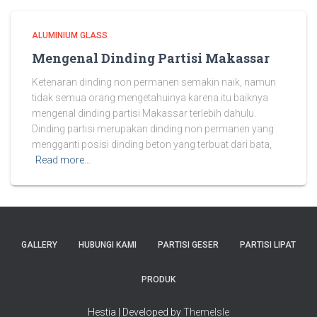
ALUMINIUM GLASS
Mengenal Dinding Partisi Makassar
Ketenaran dinding non permanen semakin naik, namun
tidak semua orang mengetahuinya karena itu baiknya
mengenal dinding partisi Makassar terlebih dahulu.
Dinding partisi merupakan dinding non permanen yang
mengganti posisi dinding beton yang terbuat dari bata,
Read more…
GALLERY
HUBUNGI KAMI
PARTISI GESER
PARTISI LIPAT
PRODUK
Hestia | Developed by
ThemeIsle