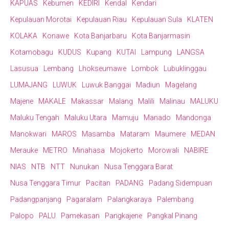
KAPUAS
Kebumen
KEDIRI
Kendal
Kendari
Kepulauan Morotai
Kepulauan Riau
Kepulauan Sula
KLATEN
KOLAKA
Konawe
Kota Banjarbaru
Kota Banjarmasin
Kotamobagu
KUDUS
Kupang
KUTAI
Lampung
LANGSA
Lasusua
Lembang
Lhokseumawe
Lombok
Lubuklinggau
LUMAJANG
LUWUK
Luwuk Banggai
Madiun
Magelang
Majene
MAKALE
Makassar
Malang
Malili
Malinau
MALUKU
Maluku Tengah
Maluku Utara
Mamuju
Manado
Mandonga
Manokwari
MAROS
Masamba
Mataram
Maumere
MEDAN
Merauke
METRO
Minahasa
Mojokerto
Morowali
NABIRE
NIAS
NTB
NTT
Nunukan
Nusa Tenggara Barat
Nusa Tenggara Timur
Pacitan
PADANG
Padang Sidempuan
Padangpanjang
Pagaralam
Palangkaraya
Palembang
Palopo
PALU
Pamekasan
Pangkajene
Pangkal Pinang