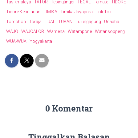
Tasikmalaya
TATOR
Tebingtinggi
TEGAL
Ternate
TIDORE
Tidore Kepulauan
TIMIKA
Timika Jayapura
Toli-Toli
Tomohon
Toraja
TUAL
TUBAN
Tulungagung
Unaaha
WAJO
WAJOALOR
Wamena
Watampone
Watansoppeng
WUA-WUA
Yogyakarta
0 Komentar
Tinggalkan Balasan