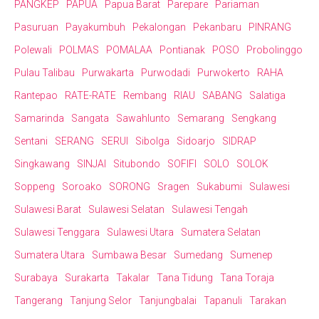
PANGKEP
PAPUA
Papua Barat
Parepare
Pariaman
Pasuruan
Payakumbuh
Pekalongan
Pekanbaru
PINRANG
Polewali
POLMAS
POMALAA
Pontianak
POSO
Probolinggo
Pulau Talibau
Purwakarta
Purwodadi
Purwokerto
RAHA
Rantepao
RATE-RATE
Rembang
RIAU
SABANG
Salatiga
Samarinda
Sangata
Sawahlunto
Semarang
Sengkang
Sentani
SERANG
SERUI
Sibolga
Sidoarjo
SIDRAP
Singkawang
SINJAI
Situbondo
SOFIFI
SOLO
SOLOK
Soppeng
Soroako
SORONG
Sragen
Sukabumi
Sulawesi
Sulawesi Barat
Sulawesi Selatan
Sulawesi Tengah
Sulawesi Tenggara
Sulawesi Utara
Sumatera Selatan
Sumatera Utara
Sumbawa Besar
Sumedang
Sumenep
Surabaya
Surakarta
Takalar
Tana Tidung
Tana Toraja
Tangerang
Tanjung Selor
Tanjungbalai
Tapanuli
Tarakan