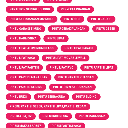
PARTITION SLIDING FOLDING
PENYEKAT RUANGAN
PENYEKAT RUANGAN MOVABLE
PINTU BESI
PINTU GARASI
PINTU GARASI TIKUNG
PINTU GERAK RUANGAN
PINTU GESER
PINTU HARMONIKA
PINTU LIPAT
PINTU LIPAT ALUMINIUM GLASS
PINTU LIPAT GARASI
PINTU LIPAT KACA
PINTU LIPAT MOVABLE WALL
PINTU LIPAT PARTISI
PINTU LIPAT PVC
PINTU PARTISI LIPAT
PINTU PARTISI MAKASSAR
PINTU PARTISI RUANGAN
PINTU PARTISI SLIDING
PINTU PENYEKAT RUANGAN
PINTU RUKO
PINTU SERBAGUNA
PINTU SLIDING
PIREKI | PARTISI GESER, PARTISI LIPAT,PARTISI REDAM
PIREKI ASIA, CV
PIREKI INDONESIA
PIREKI MAKASSAR
PIREKI MAKASSAR357
PIREKI PARTISI KACA