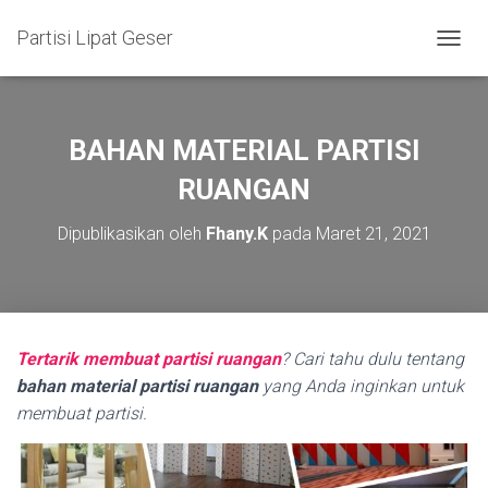
Partisi Lipat Geser
T
O
G
G
L
BAHAN MATERIAL PARTISI
E
N
RUANGAN
A
V
Dipublikasikan oleh
Fhany.K
pada
Maret 21, 2021
I
G
A
S
I
Tertarik membuat partisi ruangan
? Cari tahu dulu tentang
bahan material partisi ruangan
yang Anda inginkan untuk
membuat partisi.