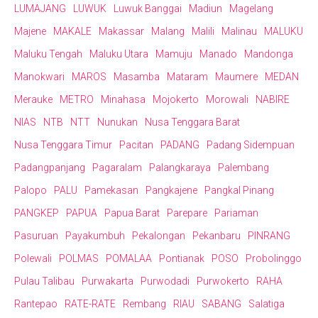
LUMAJANG
LUWUK
Luwuk Banggai
Madiun
Magelang
Majene
MAKALE
Makassar
Malang
Malili
Malinau
MALUKU
Maluku Tengah
Maluku Utara
Mamuju
Manado
Mandonga
Manokwari
MAROS
Masamba
Mataram
Maumere
MEDAN
Merauke
METRO
Minahasa
Mojokerto
Morowali
NABIRE
NIAS
NTB
NTT
Nunukan
Nusa Tenggara Barat
Nusa Tenggara Timur
Pacitan
PADANG
Padang Sidempuan
Padangpanjang
Pagaralam
Palangkaraya
Palembang
Palopo
PALU
Pamekasan
Pangkajene
Pangkal Pinang
PANGKEP
PAPUA
Papua Barat
Parepare
Pariaman
Pasuruan
Payakumbuh
Pekalongan
Pekanbaru
PINRANG
Polewali
POLMAS
POMALAA
Pontianak
POSO
Probolinggo
Pulau Talibau
Purwakarta
Purwodadi
Purwokerto
RAHA
Rantepao
RATE-RATE
Rembang
RIAU
SABANG
Salatiga