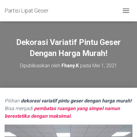
Partisi Lipat Geser
T
O
G
G
L
Dekorasi Variatif Pintu Geser
E
N
Dengan Harga Murah!
A
V
Dipublikasikan oleh
Fhany.K
pada
Mei 1, 2021
I
G
A
S
I
Pilihan
dekorasi variatif pintu geser dengan harga murah!
Bisa menjadi
pembatas ruangan yang simpel namun
berestetika dengan maksimal.