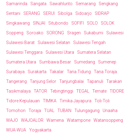
Samarinda
Sangata
Sawahlunto
Semarang
Sengkang
Sentani
SERANG
SERUI
Sibolga
Sidoarjo
SIDRAP
Singkawang
SINJAI
Situbondo
SOFIFI
SOLO
SOLOK
Soppeng
Soroako
SORONG
Sragen
Sukabumi
Sulawesi
Sulawesi Barat
Sulawesi Selatan
Sulawesi Tengah
Sulawesi Tenggara
Sulawesi Utara
Sumatera Selatan
Sumatera Utara
Sumbawa Besar
Sumedang
Sumenep
Surabaya
Surakarta
Takalar
Tana Tidung
Tana Toraja
Tangerang
Tanjung Selor
Tanjungbalai
Tapanuli
Tarakan
Tasikmalaya
TATOR
Tebingtinggi
TEGAL
Ternate
TIDORE
Tidore Kepulauan
TIMIKA
Timika Jayapura
Toli-Toli
Tomohon
Toraja
TUAL
TUBAN
Tulungagung
Unaaha
WAJO
WAJOALOR
Wamena
Watampone
Watansoppeng
WUA-WUA
Yogyakarta