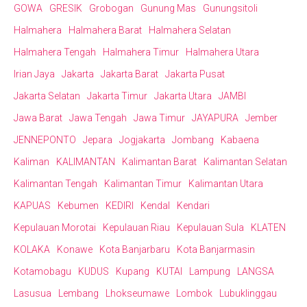
GOWA
GRESIK
Grobogan
Gunung Mas
Gunungsitoli
Halmahera
Halmahera Barat
Halmahera Selatan
Halmahera Tengah
Halmahera Timur
Halmahera Utara
Irian Jaya
Jakarta
Jakarta Barat
Jakarta Pusat
Jakarta Selatan
Jakarta Timur
Jakarta Utara
JAMBI
Jawa Barat
Jawa Tengah
Jawa Timur
JAYAPURA
Jember
JENNEPONTO
Jepara
Jogjakarta
Jombang
Kabaena
Kaliman
KALIMANTAN
Kalimantan Barat
Kalimantan Selatan
Kalimantan Tengah
Kalimantan Timur
Kalimantan Utara
KAPUAS
Kebumen
KEDIRI
Kendal
Kendari
Kepulauan Morotai
Kepulauan Riau
Kepulauan Sula
KLATEN
KOLAKA
Konawe
Kota Banjarbaru
Kota Banjarmasin
Kotamobagu
KUDUS
Kupang
KUTAI
Lampung
LANGSA
Lasusua
Lembang
Lhokseumawe
Lombok
Lubuklinggau