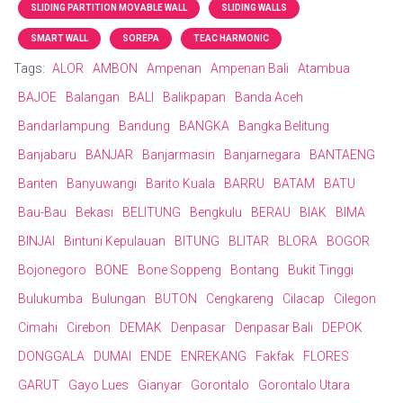
SLIDING PARTITION MOVABLE WALL
SLIDING WALLS
SMART WALL
SOREPA
TEAC HARMONIC
Tags:
ALOR
AMBON
Ampenan
Ampenan Bali
Atambua
BAJOE
Balangan
BALI
Balikpapan
Banda Aceh
Bandarlampung
Bandung
BANGKA
Bangka Belitung
Banjabaru
BANJAR
Banjarmasin
Banjarnegara
BANTAENG
Banten
Banyuwangi
Barito Kuala
BARRU
BATAM
BATU
Bau-Bau
Bekasi
BELITUNG
Bengkulu
BERAU
BIAK
BIMA
BINJAI
Bintuni Kepulauan
BITUNG
BLITAR
BLORA
BOGOR
Bojonegoro
BONE
Bone Soppeng
Bontang
Bukit Tinggi
Bulukumba
Bulungan
BUTON
Cengkareng
Cilacap
Cilegon
Cimahi
Cirebon
DEMAK
Denpasar
Denpasar Bali
DEPOK
DONGGALA
DUMAI
ENDE
ENREKANG
Fakfak
FLORES
GARUT
Gayo Lues
Gianyar
Gorontalo
Gorontalo Utara