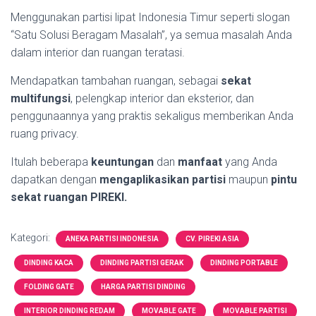
Menggunakan partisi lipat Indonesia Timur seperti slogan
“Satu Solusi Beragam Masalah”, ya semua masalah Anda
dalam interior dan ruangan teratasi.
Mendapatkan tambahan ruangan, sebagai
sekat
multifungsi
, pelengkap interior dan eksterior, dan
penggunaannya yang praktis sekaligus memberikan Anda
ruang privacy.
Itulah beberapa
keuntungan
dan
manfaat
yang Anda
dapatkan dengan
mengaplikasikan
partisi
maupun
pintu
sekat ruangan PIREKI.
Kategori:
ANEKA PARTISI INDONESIA
CV. PIREKI ASIA
DINDING KACA
DINDING PARTISI GERAK
DINDING PORTABLE
FOLDING GATE
HARGA PARTISI DINDING
INTERIOR DINDING REDAM
MOVABLE GATE
MOVABLE PARTISI