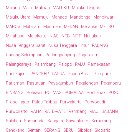
Malang
Malili
Malinau
MALUKU
Maluku Tengah
Maluku Utara
Mamuju
Manado
Mandonga
Manokwari
MAROS
Mataram
Maumere
MEDAN
Merauke
METRO
Minahasa
Mojokerto
NIAS
NTB
NTT
Nunukan
Nusa Tenggara Barat
Nusa Tenggara Timur
PADANG
Padang Sidempuan
Padangpanjang
Pagaralam
Palangkaraya
Palembang
Palopo
PALU
Pamekasan
Pangkajene
PANGKEP
PAPUA
Papua Barat
Parepare
Pariaman
Pasuruan
Payakumbuh
Pekalongan
Pekanbaru
PINRANG
Polewali
POLMAS
POMALAA
Pontianak
POSO
Probolinggo
Pulau Talibau
Purwakarta
Purwodadi
Purwokerto
RAHA
RATE-RATE
Rembang
RIAU
SABANG
Salatiga
Samarinda
Sangata
Sawahlunto
Semarang
Sengkang
Sentani
SERANG
SERUI
Sibolga
Sidoarjo