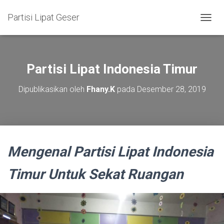
Partisi Lipat Geser
T
O
G
G
L
Partisi Lipat Indonesia Timur
E
N
Dipublikasikan oleh
Fhany.K
pada
Desember 28, 2019
A
V
I
G
A
S
Mengenal Partisi Lipat Indonesia
I
Timur Untuk Sekat Ruangan