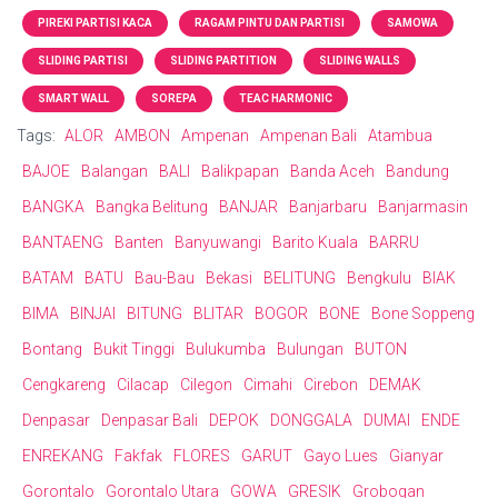
PIREKI PARTISI KACA
RAGAM PINTU DAN PARTISI
SAMOWA
SLIDING PARTISI
SLIDING PARTITION
SLIDING WALLS
SMART WALL
SOREPA
TEAC HARMONIC
Tags:
ALOR
AMBON
Ampenan
Ampenan Bali
Atambua
BAJOE
Balangan
BALI
Balikpapan
Banda Aceh
Bandung
BANGKA
Bangka Belitung
BANJAR
Banjarbaru
Banjarmasin
BANTAENG
Banten
Banyuwangi
Barito Kuala
BARRU
BATAM
BATU
Bau-Bau
Bekasi
BELITUNG
Bengkulu
BIAK
BIMA
BINJAI
BITUNG
BLITAR
BOGOR
BONE
Bone Soppeng
Bontang
Bukit Tinggi
Bulukumba
Bulungan
BUTON
Cengkareng
Cilacap
Cilegon
Cimahi
Cirebon
DEMAK
Denpasar
Denpasar Bali
DEPOK
DONGGALA
DUMAI
ENDE
ENREKANG
Fakfak
FLORES
GARUT
Gayo Lues
Gianyar
Gorontalo
Gorontalo Utara
GOWA
GRESIK
Grobogan