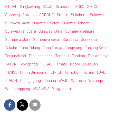
SIDRAP
Singkawang
SINJAI
Situbondo
SOLO
SOLOK
Soppeng
Soroako
SORONG
Sragen
Sukabumi
Sulawesi
Sulawesi Barat
Sulawesi Selatan
Sulawesi Tengah
Sulawesi Tenggara
Sulawesi Utara
Sumatera Selatan
Sumatera Utara
Sumbawa Besar
Surabaya
Surakarta
Takalar
Tana Tidung
Tana Toraja
Tangerang
Tanjung Selor
Tanjungbalai
Tanjungpinang
Tapanuli
Tarakan
Tasikmalaya
TATOR
Tebingtinggi
TEGAL
Ternate
Tidore Kepulauan
TIMIKA
Timika Jayapura
Toli-Toli
Tomohon
Toraja
TUAL
TUBAN
Tulungagung
Unaaha
WAJO
Wamena
Watampone
Watansoppeng
WUA-WUA
Yogyakarta