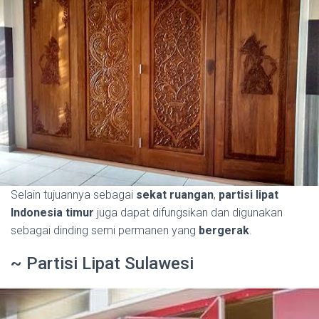
Selain tujuannya sebagai
sekat ruangan
,
partisi lipat
Indonesia timur
juga dapat difungsikan dan digunakan
sebagai dinding semi permanen yang
bergerak
.
~ Partisi Lipat Sulawesi