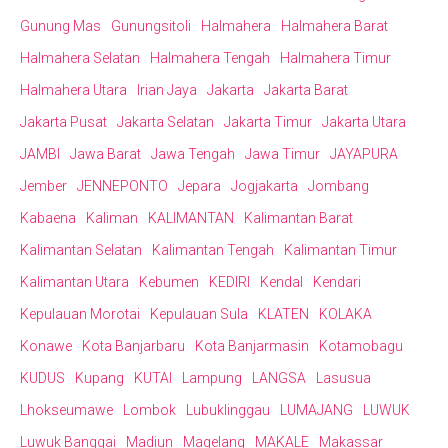
Gunung Mas
Gunungsitoli
Halmahera
Halmahera Barat
Halmahera Selatan
Halmahera Tengah
Halmahera Timur
Halmahera Utara
Irian Jaya
Jakarta
Jakarta Barat
Jakarta Pusat
Jakarta Selatan
Jakarta Timur
Jakarta Utara
JAMBI
Jawa Barat
Jawa Tengah
Jawa Timur
JAYAPURA
Jember
JENNEPONTO
Jepara
Jogjakarta
Jombang
Kabaena
Kaliman
KALIMANTAN
Kalimantan Barat
Kalimantan Selatan
Kalimantan Tengah
Kalimantan Timur
Kalimantan Utara
Kebumen
KEDIRI
Kendal
Kendari
Kepulauan Morotai
Kepulauan Sula
KLATEN
KOLAKA
Konawe
Kota Banjarbaru
Kota Banjarmasin
Kotamobagu
KUDUS
Kupang
KUTAI
Lampung
LANGSA
Lasusua
Lhokseumawe
Lombok
Lubuklinggau
LUMAJANG
LUWUK
Luwuk Banggai
Madiun
Magelang
MAKALE
Makassar