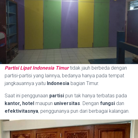
Partisi Lipat Indonesia Timur
tidak jauh berbeda dengan
partisi-partisi yang lainnya, bedanya hanya pada tempat
jangkauannya yaitu
Indonesia
bagian Timur.
Saat ini penggunaan
partisi
pun tak hanya terbatas pada
kantor, hotel
maupun
universitas
. Dengan
fungsi
dan
efektivitasnya
, penggunanya pun dari berbagai kalangan.