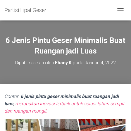
Partisi Lipat Geser
T
O
G
G
L
6 Jenis Pintu Geser Minimalis Buat
E
N
Ruangan jadi Luas
A
V
Dipublikasikan oleh
Fhany.K
pada
Januari 4, 2022
I
G
A
S
I
Contoh
6 jenis pintu geser minimalis buat ruangan jadi
luas
,
merupakan inovasi terbaik untuk solusi
lahan sempit
dan ruangan mungil.