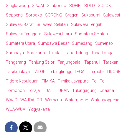
Singkawang
SINJAI
Situbondo
SOFIFI
SOLO
SOLOK
Soppeng
Soroako
SORONG
Sragen
Sukabumi
Sulawesi
Sulawesi Barat
Sulawesi Selatan
Sulawesi Tengah
Sulawesi Tenggara
Sulawesi Utara
Sumatera Selatan
Sumatera Utara
Sumbawa Besar
Sumedang
Sumenep
Surabaya
Surakarta
Takalar
Tana Tidung
Tana Toraja
Tangerang
Tanjung Selor
Tanjungbalai
Tapanuli
Tarakan
Tasikmalaya
TATOR
Tebingtinggi
TEGAL
Ternate
TIDORE
Tidore Kepulauan
TIMIKA
Timika Jayapura
Toli-Toli
Tomohon
Toraja
TUAL
TUBAN
Tulungagung
Unaaha
WAJO
WAJOALOR
Wamena
Watampone
Watansoppeng
WUA-WUA
Yogyakarta