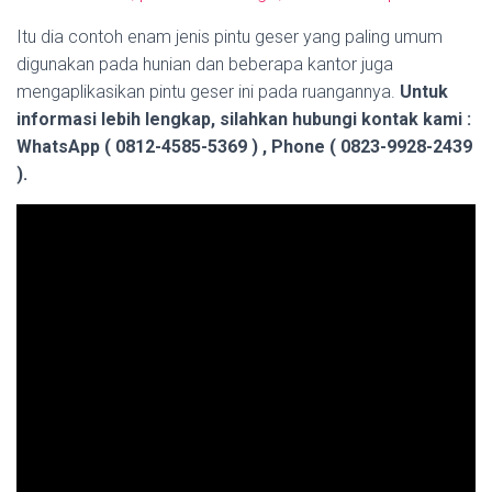
Itu dia contoh enam jenis pintu geser yang paling umum
digunakan pada hunian dan beberapa kantor juga
mengaplikasikan pintu geser ini pada ruangannya.
Untuk
informasi lebih lengkap, silahkan hubungi kontak kami :
WhatsApp ( 0812-4585-5369 ) , Phone ( 0823-9928-2439
).