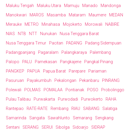
Maluku Tengah
Maluku Utara
Mamuju
Manado
Mandonga
Manokwari
MAROS
Masamba
Mataram
Maumere
MEDAN
Merauke
METRO
Minahasa
Mojokerto
Morowali
NABIRE
NIAS
NTB
NTT
Nunukan
Nusa Tenggara Barat
Nusa Tenggara Timur
Pacitan
PADANG
Padang Sidempuan
Padangpanjang
Pagaralam
Palangkaraya
Palembang
Palopo
PALU
Pamekasan
Pangkajene
Pangkal Pinang
PANGKEP
PAPUA
Papua Barat
Parepare
Pariaman
Pasuruan
Payakumbuh
Pekalongan
Pekanbaru
PINRANG
Polewali
POLMAS
POMALAA
Pontianak
POSO
Probolinggo
Pulau Talibau
Purwakarta
Purwodadi
Purwokerto
RAHA
Rantepao
RATE-RATE
Rembang
RIAU
SABANG
Salatiga
Samarinda
Sangata
Sawahlunto
Semarang
Sengkang
Sentani
SERANG
SERUI
Sibolga
Sidoarjo
SIDRAP