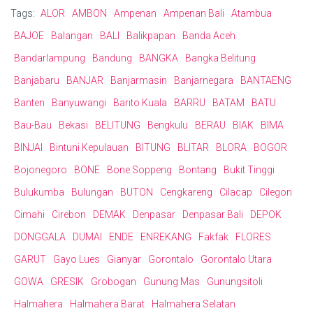
Tags:
ALOR
AMBON
Ampenan
Ampenan Bali
Atambua
BAJOE
Balangan
BALI
Balikpapan
Banda Aceh
Bandarlampung
Bandung
BANGKA
Bangka Belitung
Banjabaru
BANJAR
Banjarmasin
Banjarnegara
BANTAENG
Banten
Banyuwangi
Barito Kuala
BARRU
BATAM
BATU
Bau-Bau
Bekasi
BELITUNG
Bengkulu
BERAU
BIAK
BIMA
BINJAI
Bintuni Kepulauan
BITUNG
BLITAR
BLORA
BOGOR
Bojonegoro
BONE
Bone Soppeng
Bontang
Bukit Tinggi
Bulukumba
Bulungan
BUTON
Cengkareng
Cilacap
Cilegon
Cimahi
Cirebon
DEMAK
Denpasar
Denpasar Bali
DEPOK
DONGGALA
DUMAI
ENDE
ENREKANG
Fakfak
FLORES
GARUT
Gayo Lues
Gianyar
Gorontalo
Gorontalo Utara
GOWA
GRESIK
Grobogan
Gunung Mas
Gunungsitoli
Halmahera
Halmahera Barat
Halmahera Selatan