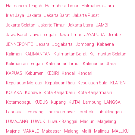
Halmahera Tengah
Halmahera Timur
Halmahera Utara
Irian Jaya
Jakarta
Jakarta Barat
Jakarta Pusat
Jakarta Selatan
Jakarta Timur
Jakarta Utara
JAMBI
Jawa Barat
Jawa Tengah
Jawa Timur
JAYAPURA
Jember
JENNEPONTO
Jepara
Jogjakarta
Jombang
Kabaena
Kaliman
KALIMANTAN
Kalimantan Barat
Kalimantan Selatan
Kalimantan Tengah
Kalimantan Timur
Kalimantan Utara
KAPUAS
Kebumen
KEDIRI
Kendal
Kendari
Kepulauan Morotai
Kepulauan Riau
Kepulauan Sula
KLATEN
KOLAKA
Konawe
Kota Banjarbaru
Kota Banjarmasin
Kotamobagu
KUDUS
Kupang
KUTAI
Lampung
LANGSA
Lasusua
Lembang
Lhokseumawe
Lombok
Lubuklinggau
LUMAJANG
LUWUK
Luwuk Banggai
Madiun
Magelang
Majene
MAKALE
Makassar
Malang
Malili
Malinau
MALUKU