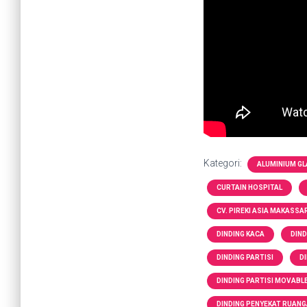
Kategori:
ALUMINIUM G
CURTAIN HOSPITAL
CV. PIREKI ASIA MAKASSA
DINDING KACA
DIN
DINDING PARTISI
D
DINDING PARTISI MOVABL
DINDING PENYEKAT RUAN