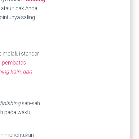
 atau tidak Anda
pintunya saling
s melalui standar
g pembatas
hing kain, dan
finishing
sah-sah
ruh pada waktu
am menentukan