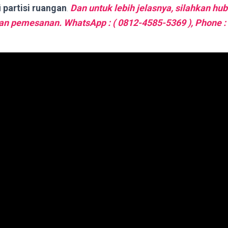
i
partisi ruangan
.
Dan untuk lebih jelasnya, silahkan hu
dan pemesanan. WhatsApp : ( 0812-4585-5369 ), Phone :