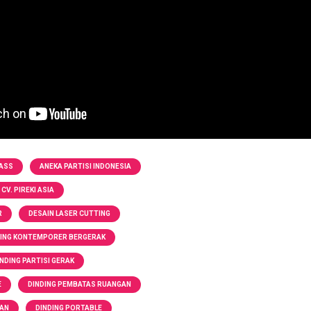
LASS
ANEKA PARTISI INDONESIA
CV. PIREKI ASIA
R
DESAIN LASER CUTTING
DING KONTEMPORER BERGERAK
INDING PARTISI GERAK
E
DINDING PEMBATAS RUANGAN
GAN
DINDING PORTABLE