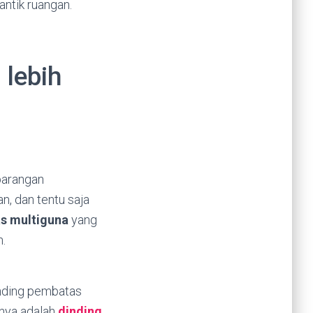
ntik ruangan.
 lebih
barangan
, dan tentu saja
s multiguna
yang
.
inding pembatas
unya adalah
dinding