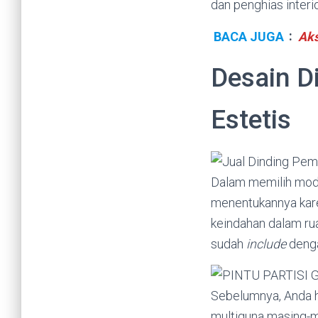
dan penghias inter
BACA JUGA
:
Aks
Desain D
Estetis
Dalam memilih mode
menentukannya kare
keindahan dalam ru
sudah
include
denga
Sebelumnya, Anda h
multiguna masing-m