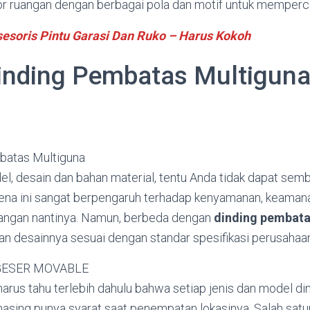
ior ruangan dengan berbagai pola dan motif untuk memperca
esoris Pintu Garasi Dan Ruko – Harus Kokoh
inding Pembatas Multiguna
l, desain dan bahan material, tentu Anda tidak dapat sem
na ini sangat berpengaruh terhadap kenyamanan, keamanan
angan nantinya. Namun, berbeda dengan
dinding pembata
n desainnya sesuai dengan standar spesifikasi perusahaan
arus tahu terlebih dahulu bahwa setiap jenis dan model d
asing punya syarat saat penempatan lokasinya. Salah sat