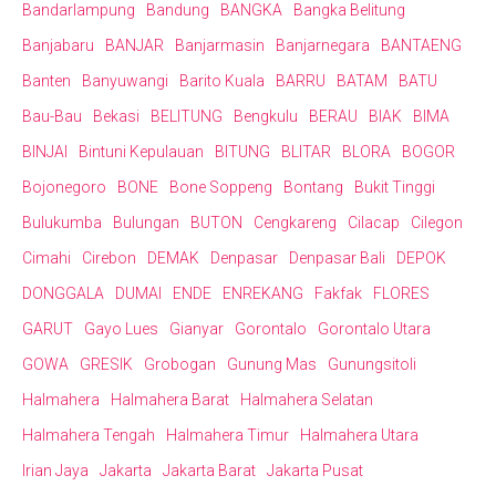
Bandarlampung
Bandung
BANGKA
Bangka Belitung
Banjabaru
BANJAR
Banjarmasin
Banjarnegara
BANTAENG
Banten
Banyuwangi
Barito Kuala
BARRU
BATAM
BATU
Bau-Bau
Bekasi
BELITUNG
Bengkulu
BERAU
BIAK
BIMA
BINJAI
Bintuni Kepulauan
BITUNG
BLITAR
BLORA
BOGOR
Bojonegoro
BONE
Bone Soppeng
Bontang
Bukit Tinggi
Bulukumba
Bulungan
BUTON
Cengkareng
Cilacap
Cilegon
Cimahi
Cirebon
DEMAK
Denpasar
Denpasar Bali
DEPOK
DONGGALA
DUMAI
ENDE
ENREKANG
Fakfak
FLORES
GARUT
Gayo Lues
Gianyar
Gorontalo
Gorontalo Utara
GOWA
GRESIK
Grobogan
Gunung Mas
Gunungsitoli
Halmahera
Halmahera Barat
Halmahera Selatan
Halmahera Tengah
Halmahera Timur
Halmahera Utara
Irian Jaya
Jakarta
Jakarta Barat
Jakarta Pusat