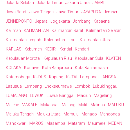
Jakarta Selatan
Jakarta Timur
Jakarta Utara
JAMBI
Jawa Barat
Jawa Tengah
Jawa Timur
JAYAPURA
Jember
JENNEPONTO
Jepara
Jogjakarta
Jombang
Kabaena
Kaliman
KALIMANTAN
Kalimantan Barat
Kalimantan Selatan
Kalimantan Tengah
Kalimantan Timur
Kalimantan Utara
KAPUAS
Kebumen
KEDIRI
Kendal
Kendari
Kepulauan Morotai
Kepulauan Riau
Kepulauan Sula
KLATEN
KOLAKA
Konawe
Kota Banjarbaru
Kota Banjarmasin
Kotamobagu
KUDUS
Kupang
KUTAI
Lampung
LANGSA
Lasusua
Lembang
Lhokseumawe
Lombok
Lubuklinggau
LUMAJANG
LUWUK
Luwuk Banggai
Madiun
Magelang
Majene
MAKALE
Makassar
Malang
Malili
Malinau
MALUKU
Maluku Tengah
Maluku Utara
Mamuju
Manado
Mandonga
Manokwari
MAROS
Masamba
Mataram
Maumere
MEDAN