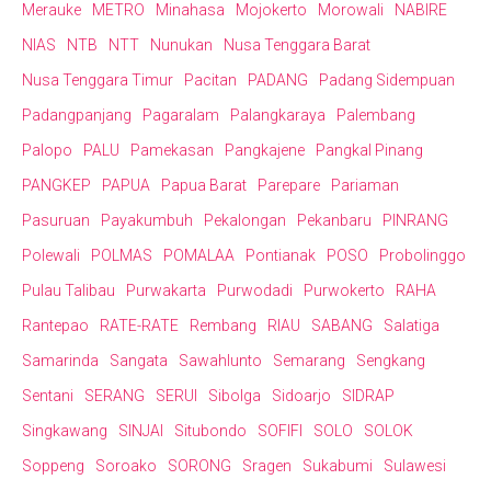
Merauke
METRO
Minahasa
Mojokerto
Morowali
NABIRE
NIAS
NTB
NTT
Nunukan
Nusa Tenggara Barat
Nusa Tenggara Timur
Pacitan
PADANG
Padang Sidempuan
Padangpanjang
Pagaralam
Palangkaraya
Palembang
Palopo
PALU
Pamekasan
Pangkajene
Pangkal Pinang
PANGKEP
PAPUA
Papua Barat
Parepare
Pariaman
Pasuruan
Payakumbuh
Pekalongan
Pekanbaru
PINRANG
Polewali
POLMAS
POMALAA
Pontianak
POSO
Probolinggo
Pulau Talibau
Purwakarta
Purwodadi
Purwokerto
RAHA
Rantepao
RATE-RATE
Rembang
RIAU
SABANG
Salatiga
Samarinda
Sangata
Sawahlunto
Semarang
Sengkang
Sentani
SERANG
SERUI
Sibolga
Sidoarjo
SIDRAP
Singkawang
SINJAI
Situbondo
SOFIFI
SOLO
SOLOK
Soppeng
Soroako
SORONG
Sragen
Sukabumi
Sulawesi