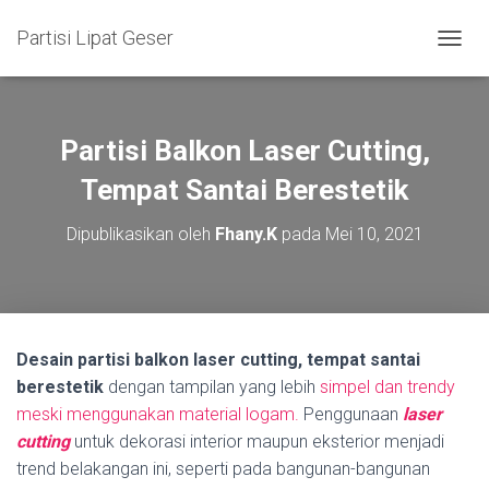
Partisi Lipat Geser
T
O
G
G
L
Partisi Balkon Laser Cutting,
E
N
Tempat Santai Berestetik
A
V
Dipublikasikan oleh
Fhany.K
pada
Mei 10, 2021
I
G
A
S
I
Desain partisi balkon laser cutting, tempat santai
berestetik
dengan tampilan yang lebih
simpel dan trendy
meski menggunakan material logam.
Penggunaan
laser
cutting
untuk dekorasi interior maupun eksterior menjadi
trend belakangan ini, seperti pada bangunan-bangunan