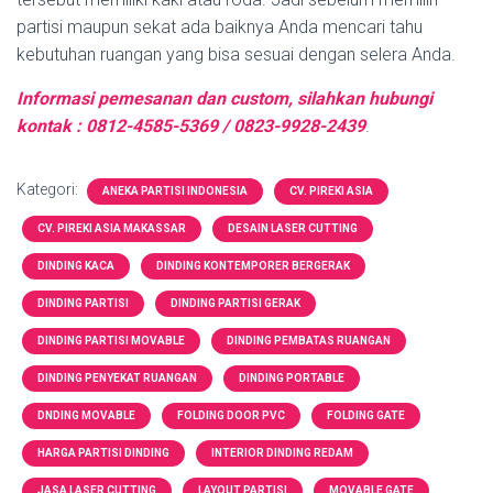
partisi maupun sekat ada baiknya Anda mencari tahu
kebutuhan ruangan yang bisa sesuai dengan selera Anda.
Informasi pemesanan dan custom, silahkan hubungi
kontak : 0812-4585-5369 / 0823-9928-2439
.
Kategori:
ANEKA PARTISI INDONESIA
CV. PIREKI ASIA
CV. PIREKI ASIA MAKASSAR
DESAIN LASER CUTTING
DINDING KACA
DINDING KONTEMPORER BERGERAK
DINDING PARTISI
DINDING PARTISI GERAK
DINDING PARTISI MOVABLE
DINDING PEMBATAS RUANGAN
DINDING PENYEKAT RUANGAN
DINDING PORTABLE
DNDING MOVABLE
FOLDING DOOR PVC
FOLDING GATE
HARGA PARTISI DINDING
INTERIOR DINDING REDAM
JASA LASER CUTTING
LAYOUT PARTISI
MOVABLE GATE