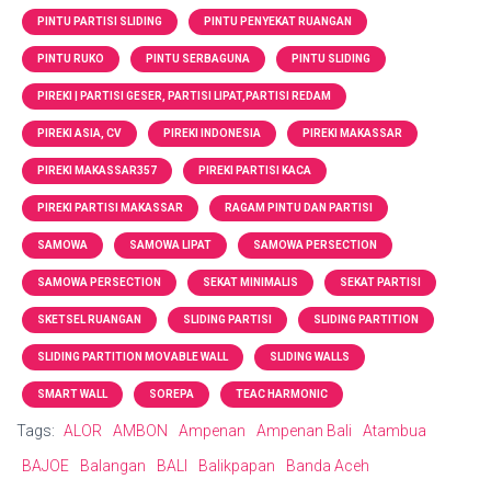
PINTU PARTISI SLIDING
PINTU PENYEKAT RUANGAN
PINTU RUKO
PINTU SERBAGUNA
PINTU SLIDING
PIREKI | PARTISI GESER, PARTISI LIPAT,PARTISI REDAM
PIREKI ASIA, CV
PIREKI INDONESIA
PIREKI MAKASSAR
PIREKI MAKASSAR357
PIREKI PARTISI KACA
PIREKI PARTISI MAKASSAR
RAGAM PINTU DAN PARTISI
SAMOWA
SAMOWA LIPAT
SAMOWA PERSECTION
SAMOWA PERSECTION
SEKAT MINIMALIS
SEKAT PARTISI
SKETSEL RUANGAN
SLIDING PARTISI
SLIDING PARTITION
SLIDING PARTITION MOVABLE WALL
SLIDING WALLS
SMART WALL
SOREPA
TEAC HARMONIC
Tags:
ALOR
AMBON
Ampenan
Ampenan Bali
Atambua
BAJOE
Balangan
BALI
Balikpapan
Banda Aceh