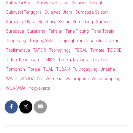
Sulawesi Barat
Sulawesi Selatan
Sulawesi Tengah
Sulawesi Tenggara
Sulawesi Utara
Sumatera Selatan
Sumatera Utara
Sumbawa Besar
Sumedang
Sumenep
Surabaya
Surakarta
Takalar
Tana Tidung
Tana Toraja
Tangerang
Tanjung Selor
Tanjungbalai
Tapanuli
Tarakan
Tasikmalaya
TATOR
Tebingtinggi
TEGAL
Ternate
TIDORE
Tidore Kepulauan
TIMIKA
Timika Jayapura
Toli-Toli
Tomohon
Toraja
TUAL
TUBAN
Tulungagung
Unaaha
WAJO
WAJOALOR
Wamena
Watampone
Watansoppeng
WUA-WUA
Yogyakarta