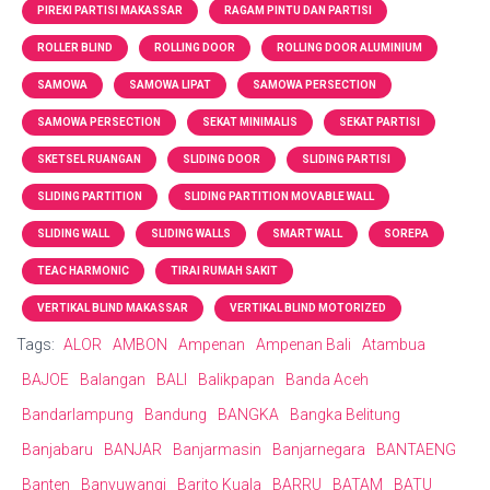
PIREKI PARTISI MAKASSAR
RAGAM PINTU DAN PARTISI
ROLLER BLIND
ROLLING DOOR
ROLLING DOOR ALUMINIUM
SAMOWA
SAMOWA LIPAT
SAMOWA PERSECTION
SAMOWA PERSECTION
SEKAT MINIMALIS
SEKAT PARTISI
SKETSEL RUANGAN
SLIDING DOOR
SLIDING PARTISI
SLIDING PARTITION
SLIDING PARTITION MOVABLE WALL
SLIDING WALL
SLIDING WALLS
SMART WALL
SOREPA
TEAC HARMONIC
TIRAI RUMAH SAKIT
VERTIKAL BLIND MAKASSAR
VERTIKAL BLIND MOTORIZED
Tags:
ALOR
AMBON
Ampenan
Ampenan Bali
Atambua
BAJOE
Balangan
BALI
Balikpapan
Banda Aceh
Bandarlampung
Bandung
BANGKA
Bangka Belitung
Banjabaru
BANJAR
Banjarmasin
Banjarnegara
BANTAENG
Banten
Banyuwangi
Barito Kuala
BARRU
BATAM
BATU