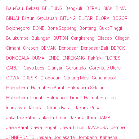
Bau-Bau
Bekasi
BELITUNG
Bengkulu
BERAU
BIAK
BIMA
BINJAI
Bintuni Kepulauan
BITUNG
BLITAR
BLORA
BOGOR
Bojonegoro
BONE
Bone Soppeng
Bontang
Bukit Tinggi
Bulukumba
Bulungan
BUTON
Cengkareng
Cilacap
Cilegon
Cimahi
Cirebon
DEMAK
Denpasar
Denpasar Bali
DEPOK
DONGGALA
DUMAI
ENDE
ENREKANG
Fakfak
FLORES
GARUT
Gayo Lues
Gianyar
Gorontalo
Gorontalo Utara
GOWA
GRESIK
Grobogan
Gunung Mas
Gunungsitoli
Halmahera
Halmahera Barat
Halmahera Selatan
Halmahera Tengah
Halmahera Timur
Halmahera Utara
Irian Jaya
Jakarta
Jakarta Barat
Jakarta Pusat
Jakarta Selatan
Jakarta Timur
Jakarta Utara
JAMBI
Jawa Barat
Jawa Tengah
Jawa Timur
JAYAPURA
Jember
JENNEPONTO
Jepara
Jogjakarta
Jombang
Kabaena