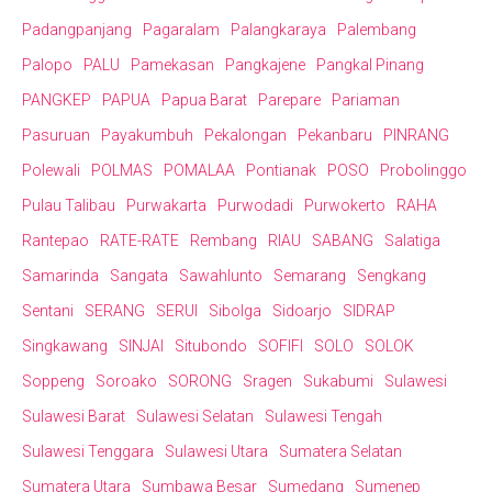
Padangpanjang
Pagaralam
Palangkaraya
Palembang
Palopo
PALU
Pamekasan
Pangkajene
Pangkal Pinang
PANGKEP
PAPUA
Papua Barat
Parepare
Pariaman
Pasuruan
Payakumbuh
Pekalongan
Pekanbaru
PINRANG
Polewali
POLMAS
POMALAA
Pontianak
POSO
Probolinggo
Pulau Talibau
Purwakarta
Purwodadi
Purwokerto
RAHA
Rantepao
RATE-RATE
Rembang
RIAU
SABANG
Salatiga
Samarinda
Sangata
Sawahlunto
Semarang
Sengkang
Sentani
SERANG
SERUI
Sibolga
Sidoarjo
SIDRAP
Singkawang
SINJAI
Situbondo
SOFIFI
SOLO
SOLOK
Soppeng
Soroako
SORONG
Sragen
Sukabumi
Sulawesi
Sulawesi Barat
Sulawesi Selatan
Sulawesi Tengah
Sulawesi Tenggara
Sulawesi Utara
Sumatera Selatan
Sumatera Utara
Sumbawa Besar
Sumedang
Sumenep