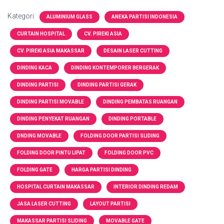
Kategori:
ALUMINIUM GLASS
ANEKA PARTISI INDONESIA
CURTAIN HOSPITAL
CV. PIREKI ASIA
CV. PIREKI ASIA MAKASSAR
DESAIN LASER CUTTING
DINDING KACA
DINDING KONTEMPORER BERGERAK
DINDING PARTISI
DINDING PARTISI GERAK
DINDING PARTISI MOVABLE
DINDING PEMBATAS RUANGAN
DINDING PENYEKAT RUANGAN
DINDING PORTABLE
DNDING MOVABLE
FOLDING DOOR PARTISI SLIDING
FOLDING DOOR PINTU LIPAT
FOLDING DOOR PVC
FOLDING GATE
HARGA PARTISI DINDING
HOSPITAL CURTAIN MAKASSAR
INTERIOR DINDING REDAM
JASA LASER CUTTING
LAYOUT PARTISI
MAKASSAR PARTISI SLIDING
MOVABLE GATE