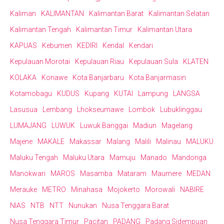
Kaliman
KALIMANTAN
Kalimantan Barat
Kalimantan Selatan
Kalimantan Tengah
Kalimantan Timur
Kalimantan Utara
KAPUAS
Kebumen
KEDIRI
Kendal
Kendari
Kepulauan Morotai
Kepulauan Riau
Kepulauan Sula
KLATEN
KOLAKA
Konawe
Kota Banjarbaru
Kota Banjarmasin
Kotamobagu
KUDUS
Kupang
KUTAI
Lampung
LANGSA
Lasusua
Lembang
Lhokseumawe
Lombok
Lubuklinggau
LUMAJANG
LUWUK
Luwuk Banggai
Madiun
Magelang
Majene
MAKALE
Makassar
Malang
Malili
Malinau
MALUKU
Maluku Tengah
Maluku Utara
Mamuju
Manado
Mandonga
Manokwari
MAROS
Masamba
Mataram
Maumere
MEDAN
Merauke
METRO
Minahasa
Mojokerto
Morowali
NABIRE
NIAS
NTB
NTT
Nunukan
Nusa Tenggara Barat
Nusa Tenggara Timur
Pacitan
PADANG
Padang Sidempuan