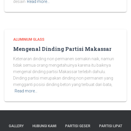
desain
Read more…
ALUMINIUM GLASS
Mengenal Dinding Partisi Makassar
Ketenaran dinding non permanen semakin naik, namun
tidak semua orang mengetahuinya karena itu baiknya
mengenal dinding partisi Makassar terlebih dahulu.
Dinding partisi merupakan dinding non permanen yang
mengganti posisi dinding beton yang terbuat dari bata,
Read more…
GALLERY
HUBUNGI KAMI
PARTISI GESER
PARTISI LIPAT