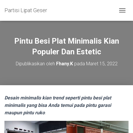
Partisi Lipat Geser
T
O
G
G
L
Pintu Besi Plat Minimalis Kian
E
N
Populer Dan Estetic
A
V
Dipublikasikan oleh
Fhany.K
pada
Maret 15, 2022
I
G
A
S
I
Desain minimalis kian tre
nd seperti pintu besi plat
minimalis yang bisa Anda temui pada pintu garasi
maupun pintu ruko
.