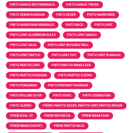
PINTU GARASI BESI MINIMALIS
PINTU GARASI TIKUNG
PINTU GERAK RUANGAN
PINTU GESER
PINTU HARMONIKA
PINTU HARMONIKA MINIMALIS
PINTU KACA
PINTU LIPAT
PINTU LIPAT ALUMINIUM GLASS
PINTU LIPAT GARASI
PINTU LIPAT KACA
PINTU LIPAT MOVABLE WALL
PINTU LIPAT PARTISI
PINTU LIPAT PVC
PINTU LIPAT RUANGAN
PINTU PARTISI LIPAT
PINTU PARTISI MAKASSAR
PINTU PARTISI RUANGAN
PINTU PARTISI SLIDING
PINTU PENGAMAN
PINTU PENYEKAT RUANGAN
PINTU ROLLING DOOR
PINTU RUKO
PINTU SERBAGUNA
PINTU SLIDING
PIREKI | PARTISI GESER, PARTISI LIPAT,PARTISI REDAM
PIREKI ASIA, CV
PIREKI INDONESIA
PIREKI MAKASSAR
PIREKI MAKASSAR357
PIREKI PARTISI KACA