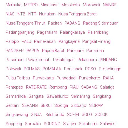
Merauke
METRO
Minahasa
Mojokerto
Morowali
NABIRE
NIAS
NTB
NTT
Nunukan
Nusa Tenggara Barat
Nusa Tenggara Timur
Pacitan
PADANG
Padang Sidempuan
Padangpanjang
Pagaralam
Palangkaraya
Palembang
Palopo
PALU
Pamekasan
Pangkajene
Pangkal Pinang
PANGKEP
PAPUA
Papua Barat
Parepare
Pariaman
Pasuruan
Payakumbuh
Pekalongan
Pekanbaru
PINRANG
Polewali
POLMAS
POMALAA
Pontianak
POSO
Probolinggo
Pulau Talibau
Purwakarta
Purwodadi
Purwokerto
RAHA
Rantepao
RATE-RATE
Rembang
RIAU
SABANG
Salatiga
Samarinda
Sangata
Sawahlunto
Semarang
Sengkang
Sentani
SERANG
SERUI
Sibolga
Sidoarjo
SIDRAP
Singkawang
SINJAI
Situbondo
SOFIFI
SOLO
SOLOK
Soppeng
Soroako
SORONG
Sragen
Sukabumi
Sulawesi