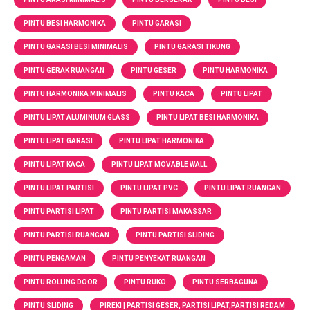
PINTU BESI HARMONIKA
PINTU GARASI
PINTU GARASI BESI MINIMALIS
PINTU GARASI TIKUNG
PINTU GERAK RUANGAN
PINTU GESER
PINTU HARMONIKA
PINTU HARMONIKA MINIMALIS
PINTU KACA
PINTU LIPAT
PINTU LIPAT ALUMINIUM GLASS
PINTU LIPAT BESI HARMONIKA
PINTU LIPAT GARASI
PINTU LIPAT HARMONIKA
PINTU LIPAT KACA
PINTU LIPAT MOVABLE WALL
PINTU LIPAT PARTISI
PINTU LIPAT PVC
PINTU LIPAT RUANGAN
PINTU PARTISI LIPAT
PINTU PARTISI MAKASSAR
PINTU PARTISI RUANGAN
PINTU PARTISI SLIDING
PINTU PENGAMAN
PINTU PENYEKAT RUANGAN
PINTU ROLLING DOOR
PINTU RUKO
PINTU SERBAGUNA
PINTU SLIDING
PIREKI | PARTISI GESER, PARTISI LIPAT,PARTISI REDAM