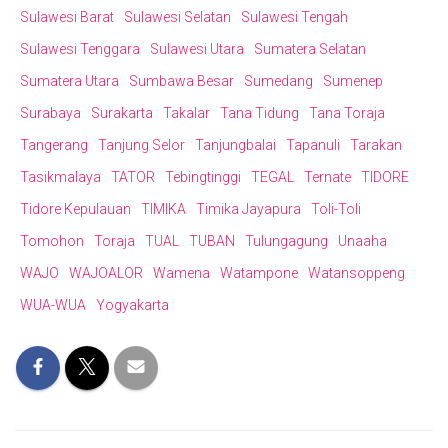
Sulawesi Barat
Sulawesi Selatan
Sulawesi Tengah
Sulawesi Tenggara
Sulawesi Utara
Sumatera Selatan
Sumatera Utara
Sumbawa Besar
Sumedang
Sumenep
Surabaya
Surakarta
Takalar
Tana Tidung
Tana Toraja
Tangerang
Tanjung Selor
Tanjungbalai
Tapanuli
Tarakan
Tasikmalaya
TATOR
Tebingtinggi
TEGAL
Ternate
TIDORE
Tidore Kepulauan
TIMIKA
Timika Jayapura
Toli-Toli
Tomohon
Toraja
TUAL
TUBAN
Tulungagung
Unaaha
WAJO
WAJOALOR
Wamena
Watampone
Watansoppeng
WUA-WUA
Yogyakarta