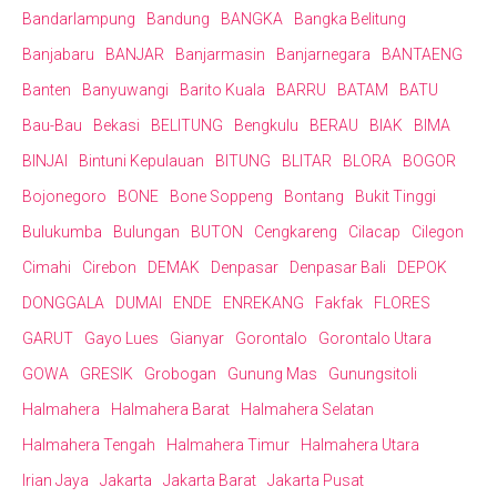
Bandarlampung
Bandung
BANGKA
Bangka Belitung
Banjabaru
BANJAR
Banjarmasin
Banjarnegara
BANTAENG
Banten
Banyuwangi
Barito Kuala
BARRU
BATAM
BATU
Bau-Bau
Bekasi
BELITUNG
Bengkulu
BERAU
BIAK
BIMA
BINJAI
Bintuni Kepulauan
BITUNG
BLITAR
BLORA
BOGOR
Bojonegoro
BONE
Bone Soppeng
Bontang
Bukit Tinggi
Bulukumba
Bulungan
BUTON
Cengkareng
Cilacap
Cilegon
Cimahi
Cirebon
DEMAK
Denpasar
Denpasar Bali
DEPOK
DONGGALA
DUMAI
ENDE
ENREKANG
Fakfak
FLORES
GARUT
Gayo Lues
Gianyar
Gorontalo
Gorontalo Utara
GOWA
GRESIK
Grobogan
Gunung Mas
Gunungsitoli
Halmahera
Halmahera Barat
Halmahera Selatan
Halmahera Tengah
Halmahera Timur
Halmahera Utara
Irian Jaya
Jakarta
Jakarta Barat
Jakarta Pusat