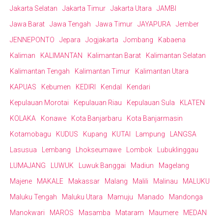
Jakarta Selatan
Jakarta Timur
Jakarta Utara
JAMBI
Jawa Barat
Jawa Tengah
Jawa Timur
JAYAPURA
Jember
JENNEPONTO
Jepara
Jogjakarta
Jombang
Kabaena
Kaliman
KALIMANTAN
Kalimantan Barat
Kalimantan Selatan
Kalimantan Tengah
Kalimantan Timur
Kalimantan Utara
KAPUAS
Kebumen
KEDIRI
Kendal
Kendari
Kepulauan Morotai
Kepulauan Riau
Kepulauan Sula
KLATEN
KOLAKA
Konawe
Kota Banjarbaru
Kota Banjarmasin
Kotamobagu
KUDUS
Kupang
KUTAI
Lampung
LANGSA
Lasusua
Lembang
Lhokseumawe
Lombok
Lubuklinggau
LUMAJANG
LUWUK
Luwuk Banggai
Madiun
Magelang
Majene
MAKALE
Makassar
Malang
Malili
Malinau
MALUKU
Maluku Tengah
Maluku Utara
Mamuju
Manado
Mandonga
Manokwari
MAROS
Masamba
Mataram
Maumere
MEDAN