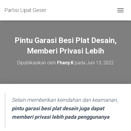
Partisi Lipat Geser
T
O
G
G
L
Pintu Garasi Besi Plat Desain,
E
N
Memberi Privasi Lebih
A
V
Dipublikasikan oleh
Fhany.K
pada
Juni 13, 2022
I
G
A
S
I
Selain memberikan keindahan dan keamanan,
pintu garasi besi plat desain juga dapat
memberi privasi lebih pada penggunanya