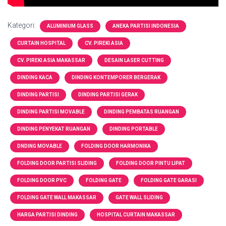
Kategori:
ALUMINIUM GLASS
ANEKA PARTISI INDONESIA
CURTAIN HOSPITAL
CV. PIREKI ASIA
CV. PIREKI ASIA MAKASSAR
DESAIN LASER CUTTING
DINDING KACA
DINDING KONTEMPORER BERGERAK
DINDING PARTISI
DINDING PARTISI GERAK
DINDING PARTISI MOVABLE
DINDING PEMBATAS RUANGAN
DINDING PENYEKAT RUANGAN
DINDING PORTABLE
DNDING MOVABLE
FOLDING DOOR HARMONIKA
FOLDING DOOR PARTISI SLIDING
FOLDING DOOR PINTU LIPAT
FOLDING DOOR PVC
FOLDING GATE
FOLDING GATE GARASI
FOLDING GATE WALL MAKASSAR
GATE WALL SLIDING
HARGA PARTISI DINDING
HOSPITAL CURTAIN MAKASSAR