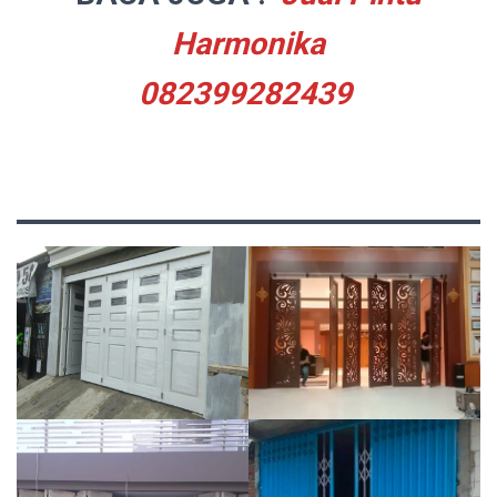
Harmonika
082399282439