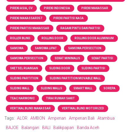
PIREKI ASIA, CV
PIREKI INDONESIA
PIREKI MAKASSAR
PIREKI MAKASSAR357
PIREKI PARTISI KACA
PIREKI PARTISI MAKASSAR
RAGAM PINTU DAN PARTISI
ROLLER BLIND
ROLLING DOOR
ROLLING DOOR ALUMINIUM
SAMOWA
SAMOWA LIPAT
SAMOWA PERSECTION
SAMOWA PERSECTION
SEKAT MINIMALIS
SEKAT PARTISI
SKETSEL RUANGAN
SLIDING DOOR
SLIDING PARTISI
SLIDING PARTITION
SLIDING PARTITION MOVABLE WALL
SLIDING WALL
SLIDING WALLS
SMART WALL
SOREPA
TEAC HARMONIC
TIRAI RUMAH SAKIT
VERTIKAL BLIND MAKASSAR
VERTIKAL BLIND MOTORIZED
Tags:
ALOR
AMBON
Ampenan
Ampenan Bali
Atambua
BAJOE
Balangan
BALI
Balikpapan
Banda Aceh