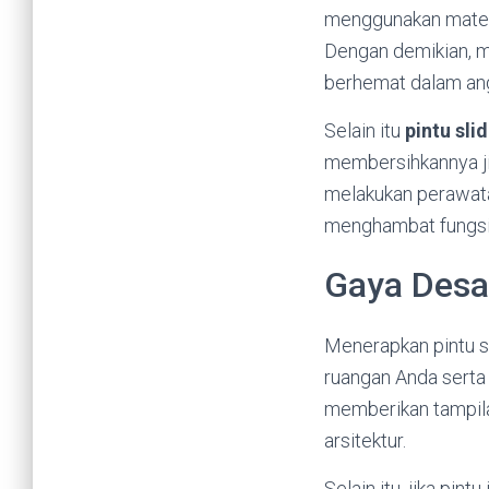
menggunakan materi
Dengan demikian, m
berhemat dalam angg
Selain itu
pintu sli
membersihkannya ji
melakukan perawata
menghambat fungsi 
Gaya Desai
Menerapkan pintu s
ruangan Anda serta 
memberikan tampila
arsitektur.
Selain itu, jika pin