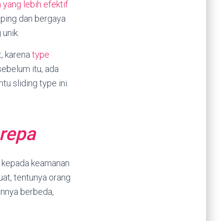
yang lebih efektif
amping dan bergaya
unik.
, karena
type
ebelum itu, ada
u sliding type ini.
orepa
ih kepada keamanan
at, tentunya orang
annya berbeda,