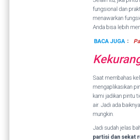
fungsional dan pra
menawarkan fungsion
Anda bisa lebih men
BACA JUGA
:
Pa
Kekurang
Saat membahas kele
mengaplikasikan pin
kami jadikan pintu 
air. Jadi ada baik
mungkin.
Jadi sudah jelas b
partisi dan sekat