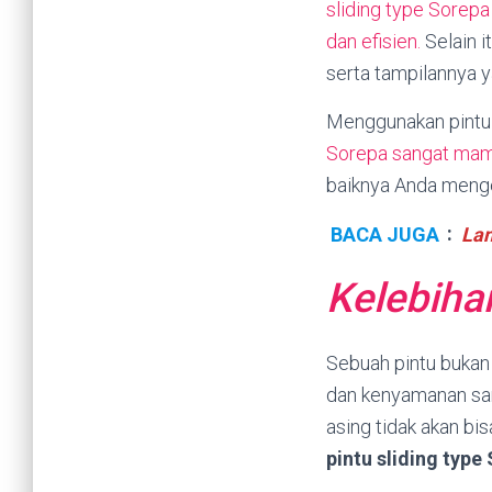
sliding type Sorepa
dan efisien.
Selain i
serta tampilannya y
Menggunakan pintu s
Sorepa sangat mamp
baiknya Anda menget
BACA JUGA
:
Lan
Kelebihan
Sebuah pintu bukan
dan kenyamanan san
asing tidak akan b
pintu sliding type